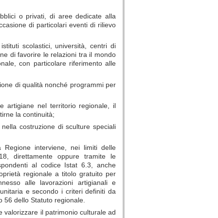
lici o privati, di aree dedicate alla
casione di particolari eventi di rilievo
tituti scolastici, università, centri di
ine di favorire le relazioni tra il mondo
nale, con particolare riferimento alle
azione di qualità nonché programmi per
artigiane nel territorio regionale, il
rne la continuità;
i nella costruzione di sculture speciali
a Regione interviene, nei limiti delle
2018, direttamente oppure tramite le
ispondenti al codice Istat 6.3, anche
oprietà regionale a titolo gratuito per
nesso alle lavorazioni artigianali e
nitaria e secondo i criteri definiti da
o 56 dello Statuto regionale.
e valorizzare il patrimonio culturale ad