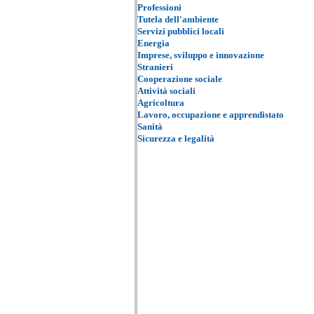
Professioni
Tutela dell'ambiente
Servizi pubblici locali
Energia
Imprese, sviluppo e innovazione
Stranieri
Cooperazione sociale
Attività sociali
Agricoltura
Lavoro, occupazione e apprendistato
Sanità
Sicurezza e legalità