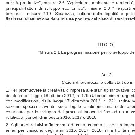
attività produttive"; misura 2.6 "Agricoltura, ambiente e territorio
principali fattori di sviluppo economico"; misura 2.9 "Trasporti e
territorio"; misura 2.10 "Sicurezza, cultura della legalità e polit
finalizzati all'attuazione delle misure previste dal piano di stabilizzaz
TITOLO I
"Misura 2.1 La programmazione per lo sviluppo delle
Art. 2
(Azioni di promozione delle start up in
1. Per promuovere la creatività d'impresa alle start up innovative, 
del decreto - legge 18 ottobre 2012, n. 179 (Ulteriori misure urgenti
con modificazioni, dalla legge 17 dicembre 2012, n. 221 iscritte ne
sezione speciale, avente sede legale e almeno una sede ope
contributo per lo sviluppo dei processi innovativi fino ad un mas
relativa ai periodi di imposta 2016, 2017 e 2018.
2. Agli oneri relativi all'intervento di cui al comma 1, per un im
annui per ciascuno degli anni 2016, 2017, 2018, si fa fronte med