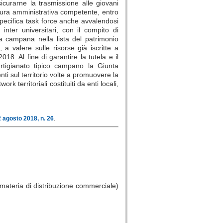
urarne la trasmissione alle giovani
ttura amministrativa competente, entro
specifica task force anche avvalendosi
 inter universitari, con il compito di
ca campana nella lista del patrimonio
a valere sulle risorse già iscritte a
8. Al fine di garantire la tutela e il
'artigianato tipico campano la Giunta
ti sul territorio volte a promuovere la
k territoriali costituiti da enti locali,
2 agosto 2018, n. 26
.
materia di distribuzione commerciale)