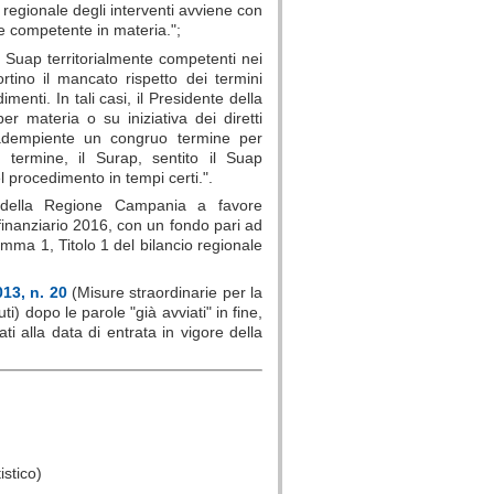
e regionale degli interventi avviene con
re competente in materia.";
ai Suap territorialmente competenti nei
tino il mancato rispetto dei termini
menti. In tali casi, il Presidente della
r materia o su iniziativa dei diretti
inadempiente un congruo termine per
 termine, il Surap, sentito il Suap
l procedimento in tempi certi.".
della Regione Campania a favore
 finanziario 2016, con un fondo pari ad
amma 1, Titolo 1 del bilancio regionale
13, n. 20
(Misure straordinarie per la
i) dopo le parole "già avviati" in fine,
ti alla data di entrata in vigore della
istico)