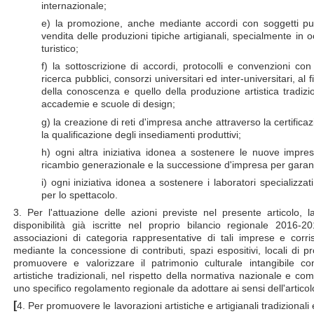
internazionale;
e) la promozione, anche mediante accordi con soggetti pubb
vendita delle produzioni tipiche artigianali, specialmente in oc
turistico;
f) la sottoscrizione di accordi, protocolli e convenzioni con is
ricerca pubblici, consorzi universitari ed inter-universitari, al f
della conoscenza e quello della produzione artistica tradizio
accademie e scuole di design;
g) la creazione di reti d'impresa anche attraverso la certific
la qualificazione degli insediamenti produttivi;
h) ogni altra iniziativa idonea a sostenere le nuove imprese 
ricambio generazionale e la successione d'impresa per garanti
i) ogni iniziativa idonea a sostenere i laboratori specializzat
per lo spettacolo.
3. Per l'attuazione delle azioni previste nel presente articolo, l
disponibilità già iscritte nel proprio bilancio regionale 2016-
associazioni di categoria rappresentative di tali imprese e corr
mediante la concessione di contributi, spazi espositivi, locali di pr
promuovere e valorizzare il patrimonio culturale intangibile con
artistiche tradizionali, nel rispetto della normativa nazionale e comu
uno specifico regolamento regionale da adottare ai sensi dell'articol
[
4. Per promuovere le lavorazioni artistiche e artigianali tradizionali 