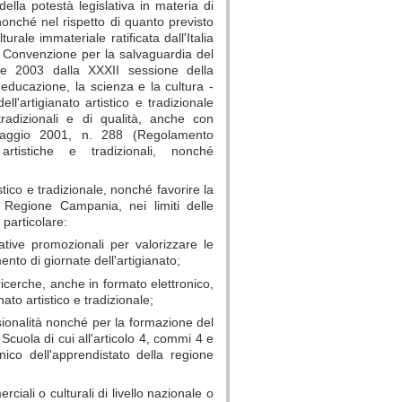
della potestà legislativa in materia di
nonché nel rispetto di quanto previsto
ale immateriale ratificata dall'Italia
 Convenzione per la salvaguardia del
bre 2003 dalla XXXII sessione della
educazione, la scienza e la cultura -
artigianato artistico e tradizionale
, tradizionali e di qualità, anche con
 maggio 2001, n. 288 (Regolamento
artistiche e tradizionali, nonché
stico e tradizionale, nonché favorire la
a Regione Campania, nei limiti delle
 particolare:
ative promozionali per valorizzare le
ento di giornate dell'artigianato;
 ricerche, anche in formato elettronico,
ato artistico e tradizionale;
sionalità nonché per la formazione del
 Scuola di cui all'articolo 4, commi 4 e
ico dell'apprendistato della regione
iali o culturali di livello nazionale o