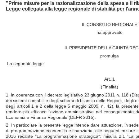
"Prime misure per la razionalizzazione della spesa e il 
Legge collegata alla legge regionale di stabilità per l'an
IL CONSIGLIO REGIONALE
ha approvato
IL PRESIDENTE DELLA GIUNTA RE
promulga
La seguente legge:
Art. 1
(Finalità)
1. In coerenza con il decreto legislativo 23 giugno 2011 n. 118 (Dis
dei sistemi contabili e degli schemi di bilancio delle Regioni, degli e
degli articoli 1 e 2 della legge 5 maggio 2009, n. 42), la presente 
rendere più efficace l'azione amministrativa nel conseguimento deg
Economia e Finanza Regionale (DEFR 2016).
2. In particolare la presente legge intende dare attuazione, in sede
di programmazione economica e finanziaria, alle seguenti misure 
2016 recante "La programmazione strategica": misura 2.1 "La p