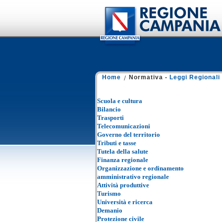
Home
Normativa -
Leggi Regionali
Scuola e cultura
Bilancio
Trasporti
Telecomunicazioni
Governo del territorio
Tributi e tasse
Tutela della salute
Finanza regionale
Organizzazione e ordinamento
amministrativo regionale
Attività produttive
Turismo
Università e ricerca
Demanio
Protezione civile