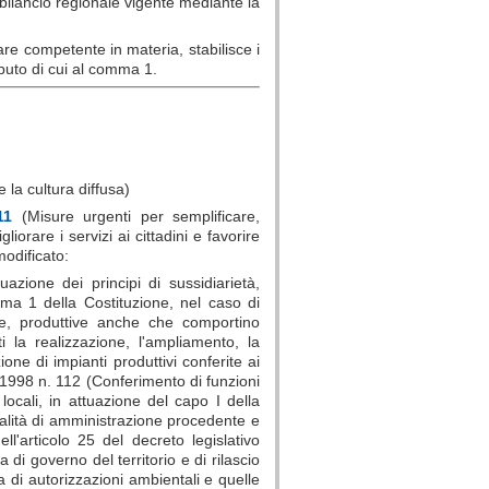
 bilancio regionale vigente mediante la
are competente in materia, stabilisce i
ibuto di cui al comma 1.
 la cultura diffusa)
11
(Misure urgenti per semplificare,
iorare i servizi ai cittadini e favorire
modificato:
azione dei principi di sussidiarietà,
mma 1 della Costituzione, nel caso di
iche, produttive anche che comportino
i la realizzazione, l'ampliamento, la
ione di impianti produttivi conferite ai
 1998 n. 112 (Conferimento di funzioni
 locali, in attuazione del capo I della
alità di amministrazione procedente e
l'articolo 25 del decreto legislativo
 di governo del territorio e di rilascio
ria di autorizzazioni ambientali e quelle