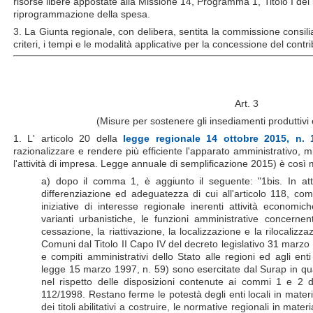
risorse libere appostate alla Missione 14, Programma 1, Titolo I del
riprogrammazione della spesa.
3. La Giunta regionale, con delibera, sentita la commissione consili
criteri, i tempi e le modalità applicative per la concessione del contr
Art. 3
(Misure per sostenere gli insediamenti produttivi e
1. L' articolo 20 della
legge regionale 14 ottobre 2015, n. 
razionalizzare e rendere più efficiente l'apparato amministrativo, migl
l'attività di impresa. Legge annuale di semplificazione 2015) è così 
a) dopo il comma 1, è aggiunto il seguente: "1bis. In attu
differenziazione ed adeguatezza di cui all'articolo 118, co
iniziative di interesse regionale inerenti attività econom
varianti urbanistiche, le funzioni amministrative concernent
cessazione, la riattivazione, la localizzazione e la rilocalizzaz
Comuni dal Titolo II Capo IV del decreto legislativo 31 marzo
e compiti amministrativi dello Stato alle regioni ed agli enti
legge 15 marzo 1997, n. 59) sono esercitate dal Surap in qu
nel rispetto delle disposizioni contenute ai commi 1 e 2 del
112/1998. Restano ferme le potestà degli enti locali in materia
dei titoli abilitativi a costruire, le normative regionali in mate