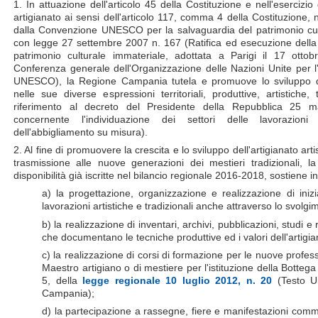
1. In attuazione dell'articolo 45 della Costituzione e nell'esercizio 
artigianato ai sensi dell'articolo 117, comma 4 della Costituzione, 
dalla Convenzione UNESCO per la salvaguardia del patrimonio cultur
con legge 27 settembre 2007 n. 167 (Ratifica ed esecuzione della
patrimonio culturale immateriale, adottata a Parigi il 17 otto
Conferenza generale dell'Organizzazione delle Nazioni Unite per l'
UNESCO), la Regione Campania tutela e promuove lo sviluppo dell'
nelle sue diverse espressioni territoriali, produttive, artistiche
riferimento al decreto del Presidente della Repubblica 25
concernente l'individuazione dei settori delle lavorazioni 
dell'abbigliamento su misura).
2. Al fine di promuovere la crescita e lo sviluppo dell'artigianato arti
trasmissione alle nuove generazioni dei mestieri tradizionali, l
disponibilità già iscritte nel bilancio regionale 2016-2018, sostiene in
a) la progettazione, organizzazione e realizzazione di inizi
lavorazioni artistiche e tradizionali anche attraverso lo svolgim
b) la realizzazione di inventari, archivi, pubblicazioni, studi e
che documentano le tecniche produttive ed i valori dell'artigian
c) la realizzazione di corsi di formazione per le nuove profes
Maestro artigiano o di mestiere per l'istituzione della Bottega
5, della
legge regionale 10 luglio 2012, n. 20
(Testo Un
Campania);
d) la partecipazione a rassegne, fiere e manifestazioni commerc