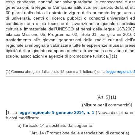
esso connesso, nonché per salvaguardarne le conoscenze e assic
generazioni, la Regione Campania istituisce, nell'ambito della stru
30 giorni dalla data di entrata in vigore della presente legge, una 
di università, centri di ricerca pubblici o consorzi universitari ed
candidare una o più tecniche di lavorazione artigianale e artisti
culturale immateriale dell'UNESCO ai sensi della legge 167/2007, 
bilancio Missione 05, Programma 02, Titolo 01, per gli anni 2016-201
trasferimento alle giovani generazioni delle radici culturali dell
regionale si impegna a valorizzare tutte le esperienze museali presen
tipicità dell'artigianato campano anche attraverso la creazione di networ
]
scuole, associazioni e agenzie di promozione turistica.
(1)
(1) Comma abrogato dall'articolo 15, comma 1, lettera i) della
legge regionale 
[
]
Art. 5
(1)
[
]
(Misure per il commercio)
[
1. La
legge regionale 9 gennaio 2014, n. 1
(Nuova disciplina in 
è così modificata:
a) l'articolo 14 è sostituito dal seguente:
"Art. 14 (Promozione delle associazioni di categoria)