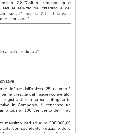
"; misura 2.8 "Cultura e turismo quali
 reti al servizio del cittadino e del
iche sociali"; misura 2.11 "Interventi
ione finanziaria".
 attività produttive"
novative)
come definite dall'articolo 25, comma 2
 per la crescita del Paese) convertito,
l registro delle imprese nell'apposita
rativa in Campania, è concesso un
simo pari al 100 per cento dell' Irap
porto massimo pari ad euro 900.000,00
iante corrispondente riduzione delle