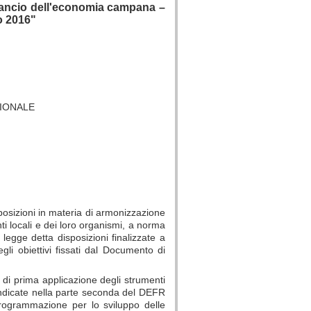
rilancio dell'economia campana –
no 2016"
GIONALE
posizioni in materia di armonizzazione
nti locali e dei loro organismi, a norma
legge detta disposizioni finalizzate a
li obiettivi fissati dal Documento di
 di prima applicazione degli strumenti
indicate nella parte seconda del DEFR
rogrammazione per lo sviluppo delle