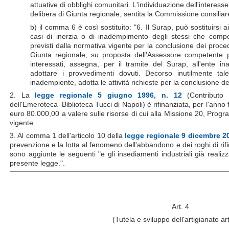
attuative di obblighi comunitari. L'individuazione dell'interess
delibera di Giunta regionale, sentita la Commissione consilia
b) il comma 6 è così sostituito: "6. Il Surap, può sostituirsi 
casi di inerzia o di inadempimento degli stessi che compor
previsti dalla normativa vigente per la conclusione dei procedi
Giunta regionale, su proposta dell'Assessore competente pe
interessati, assegna, per il tramite del Surap, all'ente 
adottare i provvedimenti dovuti. Decorso inutilmente tale
inadempiente, adotta le attività richieste per la conclusione de
2. La
legge regionale 5 giugno 1996, n. 12
(Contributo 
dell'Emeroteca–Biblioteca Tucci di Napoli) è rifinanziata, per l'anno
euro 80.000,00 a valere sulle risorse di cui alla Missione 20, Progr
vigente.
3. Al comma 1 dell'articolo 10 della
legge regionale 9 dicembre 20
prevenzione e la lotta al fenomeno dell'abbandono e dei roghi di rifiut
sono aggiunte le seguenti "e gli insediamenti industriali già realizza
presente legge.".
Art. 4
(Tutela e sviluppo dell'artigianato art