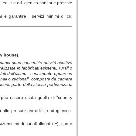
 edilizie ed igienico-sanitarie previste
i e garantire i servizi minimi di cui
ry house).
pania sono consentite attività ricettive
izzate in fabbricati esistenti, rurali o
 dati dell'ultimo censimento oppure in
onali o regionali, composte da camere
acenti parte della stessa pertinenza di
le" può essere usata quella di "country
alle prescrizioni edilizie ed igienico-
izi minimi di cui all'allegato E), che è