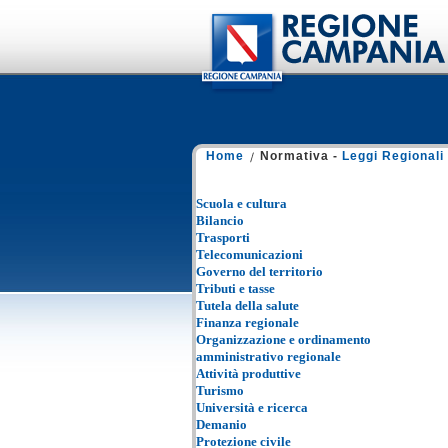
Home
Normativa -
Leggi Regionali
Scuola e cultura
Bilancio
Trasporti
Telecomunicazioni
Governo del territorio
Tributi e tasse
Tutela della salute
Finanza regionale
Organizzazione e ordinamento
amministrativo regionale
Attività produttive
Turismo
Università e ricerca
Demanio
Protezione civile