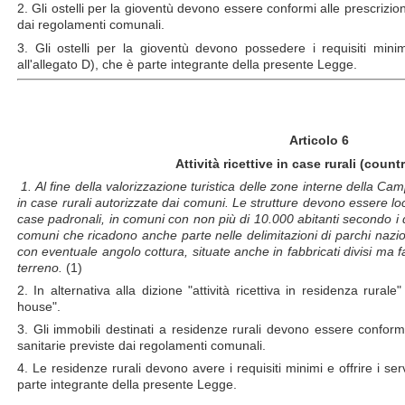
2. Gli ostelli per la gioventù devono essere conformi alle prescrizioni
dai regolamenti comunali.
3. Gli ostelli per la gioventù devono possedere i requisiti minim
all'allegato D), che è parte integrante della presente Legge.
Articolo 6
Attività ricettive in case rurali (count
1. Al fine della valorizzazione turistica delle zone interne della Cam
in case rurali autorizzate dai comuni. Le strutture devono essere local
case padronali, in comuni con non più di 10.000 abitanti secondo i
comuni che ricadono anche parte nelle delimitazioni di parchi nazi
con eventuale angolo cottura, situate anche in fabbricati divisi ma f
terreno.
(1)
2. In alternativa alla dizione "attività ricettiva in residenza rura
house".
3. Gli immobili destinati a residenze rurali devono essere conformi 
sanitarie previste dai regolamenti comunali.
4. Le residenze rurali devono avere i requisiti minimi e offrire i serv
parte integrante della presente Legge.