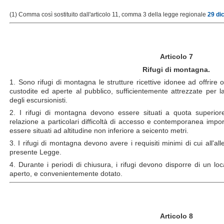
(1) Comma così sostituito dall'articolo 11, comma 3 della legge regionale
29 di
Articolo 7
Rifugi di montagna.
1. Sono rifugi di montagna le strutture ricettive idonee ad offrire 
custodite ed aperte al pubblico, sufficientemente attrezzate per la
degli escursionisti.
2. I rifugi di montagna devono essere situati a quota superiore
relazione a particolari difficoltà di accesso e contemporanea import
essere situati ad altitudine non inferiore a seicento metri.
3. I rifugi di montagna devono avere i requisiti minimi di cui all'al
presente Legge.
4. Durante i periodi di chiusura, i rifugi devono disporre di un loc
aperto, e convenientemente dotato.
Articolo 8