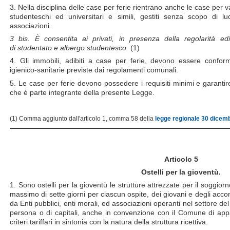
3. Nella disciplina delle case per ferie rientrano anche le case per 
studenteschi ed universitari e simili, gestiti senza scopo di l
associazioni.
3 bis. È consentita ai privati, in presenza della regolarità edili
di studentato e albergo studentesco.
(1)
4. Gli immobili, adibiti a case per ferie, devono essere conformi 
igienico-sanitarie previste dai regolamenti comunali.
5. Le case per ferie devono possedere i requisiti minimi e garantire i
che è parte integrante della presente Legge.
(1) Comma aggiunto dall'articolo 1, comma 58 della
legge regionale 30 dicemb
Articolo 5
Ostelli per la gioventù.
1. Sono ostelli per la gioventù le strutture attrezzate per il soggio
massimo di sette giorni per ciascun ospite, dei giovani e degli accom
da Enti pubblici, enti morali, ed associazioni operanti nel settore del
persona o di capitali, anche in convenzione con il Comune di appa
criteri tariffari in sintonia con la natura della struttura ricettiva.