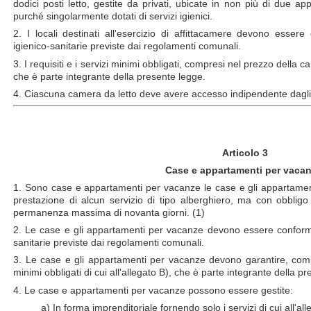
dodici posti letto, gestite da privati, ubicate in non più di due app
purché singolarmente dotati di servizi igienici.
2. I locali destinati all'esercizio di affittacamere devono essere 
igienico-sanitarie previste dai regolamenti comunali.
3. I requisiti e i servizi minimi obbligati, compresi nel prezzo della ca
che è parte integrante della presente legge.
4. Ciascuna camera da letto deve avere accesso indipendente dagli alt
Articolo 3
Case e appartamenti per vacan
1. Sono case e appartamenti per vacanze le case e gli appartamenti 
prestazione di alcun servizio di tipo alberghiero, ma con obbligo 
permanenza massima di novanta giorni. (1)
2. Le case e gli appartamenti per vacanze devono essere conformi a
sanitarie previste dai regolamenti comunali.
3. Le case e gli appartamenti per vacanze devono garantire, compre
minimi obbligati di cui all'allegato B), che è parte integrante della 
4. Le case e appartamenti per vacanze possono essere gestite:
a) In forma imprenditoriale fornendo solo i servizi di cui all'all