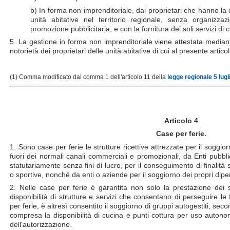
b) In forma non imprenditoriale, dai proprietari che hanno la 
unità abitative nel territorio regionale, senza organiz
promozione pubblicitaria, e con la fornitura dei soli servizi di cu
5. La gestione in forma non imprenditoriale viene attestata mediante
notorietà dei proprietari delle unità abitative di cui al presente articol
(1) Comma modificato dal comma 1 dell'articolo 11 della
legge regionale 5 lugl
Articolo 4
Case per ferie.
1. Sono case per ferie le strutture ricettive attrezzate per il soggio
fuori dei normali canali commerciali e promozionali, da Enti pubblic
statutariamente senza fini di lucro, per il conseguimento di finalità soc
o sportive, nonché da enti o aziende per il soggiorno dei propri dipen
2. Nelle case per ferie é garantita non solo la prestazione dei s
disponibilità di strutture e servizi che consentano di perseguire le
per ferie, è altresì consentito il soggiorno di gruppi autogestiti, s
compresa la disponibilità di cucina e punti cottura per uso autonomo
dell'autorizzazione.