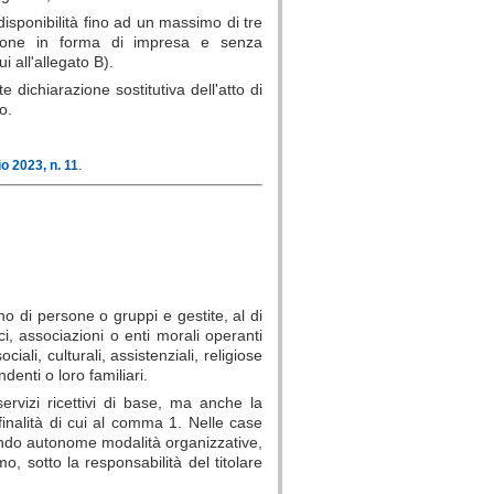
disponibilità fino ad un massimo di tre
zazione in forma di impresa e senza
i all'allegato B).
 dichiarazione sostitutiva dell'atto di
o.
io 2023, n. 11
.
rno di persone o gruppi e gestite, al di
i, associazioni o enti morali operanti
iali, culturali, assistenziali, religiose
denti o loro familiari.
ervizi ricettivi di base, ma anche la
 finalità di cui al comma 1. Nelle case
econdo autonome modalità organizzative,
, sotto la responsabilità del titolare