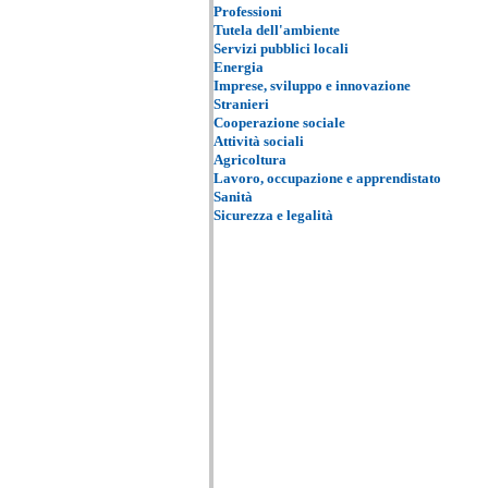
Professioni
Tutela dell'ambiente
Servizi pubblici locali
Energia
Imprese, sviluppo e innovazione
Stranieri
Cooperazione sociale
Attività sociali
Agricoltura
Lavoro, occupazione e apprendistato
Sanità
Sicurezza e legalità