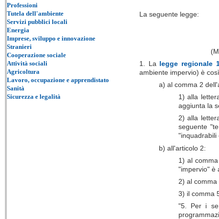
Professioni
Tutela dell'ambiente
La seguente legge:
Servizi pubblici locali
Energia
Imprese, sviluppo e innovazione
Stranieri
(M
Cooperazione sociale
1. La
legge regionale 
Attività sociali
Agricoltura
ambiente impervio) è così
Lavoro, occupazione e apprendistato
a) al comma 2 dell'a
Sanità
1) alla lett
Sicurezza e legalità
aggiunta la s
2) alla lett
seguente "ter
"inquadrabili
b) all'articolo 2:
1) al comma 
"impervio" è 
2) al comma 2
3) il comma 5
"5. Per i ser
programmazio