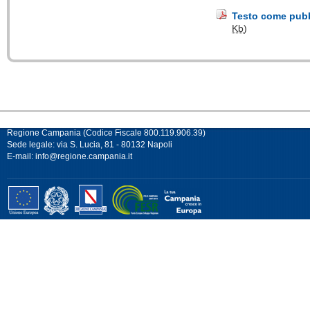
Testo come pubbl
Kb
)
Regione Campania (Codice Fiscale 800.119.906.39)
Sede legale: via S. Lucia, 81 - 80132 Napoli
E-mail:
info@regione.campania.it