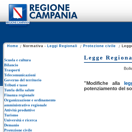
Home
Normativa -
Leggi Regionali
Protezione civile
Legge
Legge Regional
Scuola e cultura
Bilancio
Boll
Trasporti
Telecomunicazioni
Governo del territorio
"Modifiche alla
le
Tributi e tasse
potenziamento del so
Tutela della salute
Finanza regionale
Organizzazione e ordinamento
amministrativo regionale
Attività produttive
Turismo
Università e ricerca
Demanio
Protezione civile