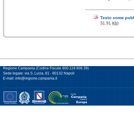
Testo come pubbl
31,91
Kb
)
Regione Campania (Codice Fiscale 800.119.906.39)
Sede legale: via S. Lucia, 81 - 80132 Napoli
E-mail:
info@regione.campania.it