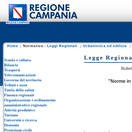
Home
Normativa -
Leggi Regionali
Urbanistica ed edilizia
Legge Regiona
Scuola e cultura
Bilancio
Bolle
Trasporti
Telecomunicazioni
Governo del territorio
"Norme in m
Tributi e tasse
Tutela della salute
Finanza regionale
Organizzazione e ordinamento
amministrativo regionale
Attività produttive
Turismo
Università e ricerca
Demanio
Protezione civile