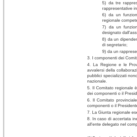
5) da tre rappres
rappresentative in
6) da un funzion
regionale compet
7) da un funziona
designato dall'as
8) da un dipenden
di segretario;
9) da un rapprese
3. I componenti dei Comita
4. La Regione e le Provi
avvalersi della collaborazio
pubblici specializzati non
nazionale.
5. Il Comitato regionale
dei componenti o il Presi
6. Il Comitato provincia
componenti o il President
7. La Giunta regionale eserc
8. In caso di accertata in
all'ente delegato nel comp