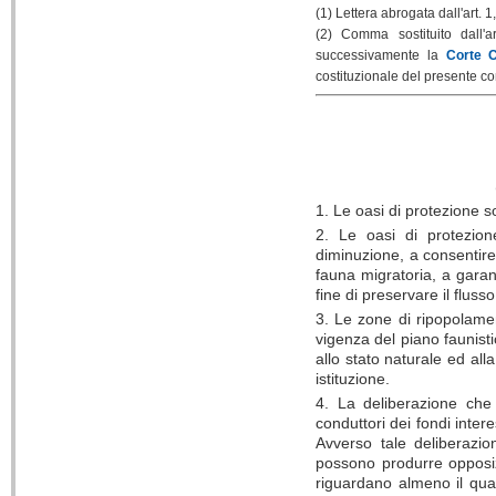
(1) Lettera abrogata
dall'art.
1,
(2) Comma sostituito dall'
successivamente la
Corte C
costituzionale del presente co
1. Le oasi di protezione so
2. Le oasi di protezion
diminuzione, a consentire 
fauna migratoria, a garanti
fine di preservare il flusso
3. Le zone di ripopolamen
vigenza del piano faunisti
allo stato naturale ed alla
istituzione.
4. La deliberazione che 
conduttori dei fondi intere
Avverso tale deliberazion
possono produrre opposiz
riguardano almeno il quar