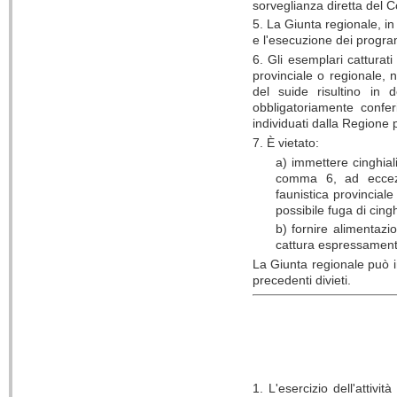
sorveglianza diretta del C
5. La Giunta regionale, in 
e l'esecuzione dei program
6. Gli esemplari catturat
provinciale o regionale, 
del suide risultino in d
obbligatoriamente conferi
individuati dalla Regione p
7. È vietato:
a) immettere cinghiali
comma 6, ad eccezion
faunistica provincial
possibile fuga di cingh
b) fornire alimentazi
cattura espressamente
La Giunta regionale può i
precedenti divieti.
1. L'esercizio dell'attiv