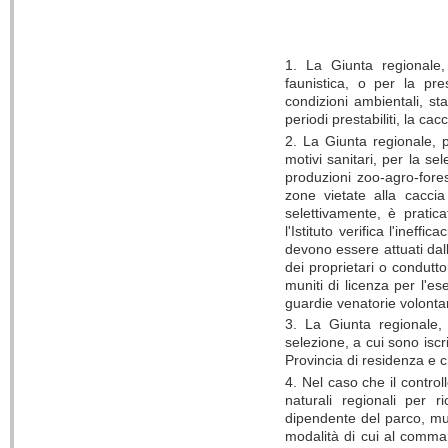
1. La Giunta regionale,
faunistica, o per la pre
condizioni ambientali, st
periodi prestabiliti, la cac
2. La Giunta regionale, p
motivi sanitari, per la sel
produzioni zoo-agro-fores
zone vietate alla caccia 
selettivamente, è pratic
l'Istituto verifica l'inef
devono essere attuati dal
dei proprietari o condutto
muniti di licenza per l'es
guardie venatorie volontari
3. La Giunta regionale, c
selezione, a cui sono iscri
Provincia di residenza e 
4. Nel caso che il controll
naturali regionali per 
dipendente del parco, mun
modalità di cui al comma 3