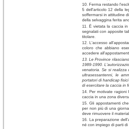
10. Ferma restando l'esclu
5 dell'articolo 12 della l
soffermarsi in attitudine 
della selvaggina ferita an
11. È vietata la caccia i
segnalati con apposite tabe
titolare.
12. L'accesso all'apposta
coloro che abbiano eserc
accedere all'appostamento
13. Le Province rilasciano
1989-1990. L'autorizzazio
venatoria. Se si realizza
ultrasessantenni, le ammi
portatori di handicap fisi
di esercitare la caccia in
14. Per motivate ragioni 
caccia in una zona diversa
15. Gli appostamenti che 
per non più di una giorna
deve rimuovere il materia
16. La preparazione dell
né con impiego di parti di