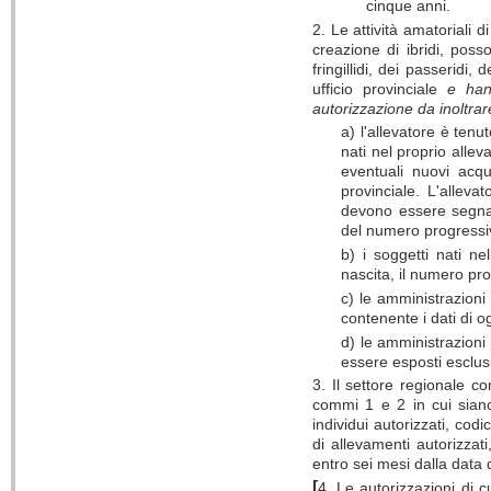
cinque anni.
2. Le attività amatoriali d
creazione di ibridi, poss
fringillidi, dei passeridi
ufficio provinciale
e han
autorizzazione da inoltra
a) l'allevatore è tenu
nati nel proprio alleva
eventuali nuovi acqu
provinciale. L'alleva
devono essere segnati
del numero progressivo 
b) i soggetti nati ne
nascita, il numero pro
c) le amministrazioni 
contenente i dati di o
d) le amministrazioni
essere esposti esclus
3. Il settore regionale co
commi 1 e 2 in cui siano
individui autorizzati, codi
di allevamenti autorizzati
entro sei mesi dalla data 
[
4
.
Le autorizzazioni di c