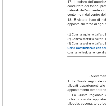
17. Il titolare dell'autor
conduttore del fondo, pro
naturali dell'ambiente cir
cento metri dal centro del
18. È vietato l'uso di ri
apposto sul tarso di ogni
(1) Comma aggiunto
dall'art.
1
(2) Comma sostituito
dall'art.
1
(3) Comma sostituito
dall'art.
1
Corte Costituzionale con se
comma nel testo anteriore alle
(Allevamen
1. La Giunta regionale co
allevati appartenenti all
appostamento temporane
2. La Giunta regionale d
richiami vivi da apposta
allodola, cesena, tordo b