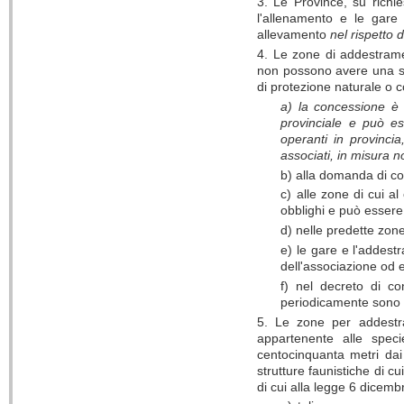
3. Le Province, su richi
l'allenamento e le gare 
allevamento
nel rispetto 
4. Le zone di addestra
non possono avere una sup
di protezione naturale o c
a) la concessione è r
provinciale e può ess
operanti in provincia,
associati, in misura 
b) alla domanda di con
c) alle zone di cui al 
obblighi e può essere 
d) nelle predette zone
e) le gare e l'addest
dell'associazione od e
f) nel decreto di c
periodicamente sono i
5. Le zone per addest
appartenente alle speci
centocinquanta metri dai
strutture faunistiche di cu
di cui alla legge 6 dicemb