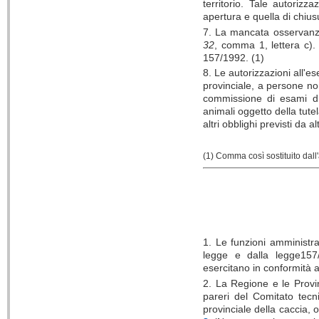
territorio. Tale autoriz
apertura e quella di chiusu
7. La mancata osservanza 
32
, comma 1, lettera c). 
157/1992. (1)
8. Le autorizzazioni all'es
provinciale, a persone n
commissione di esami di 
animali oggetto della tut
altri obblighi previsti da a
(1) Comma così sostituito
dall'
1. Le funzioni amministra
legge e dalla legge157/
esercitano in conformità a
2. La Regione e le Provi
pareri del Comitato tecn
provinciale della caccia, or