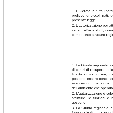
1. È vietata in tutto il te
prelievo di piccoli nati,
presente legge.
2. L'autorizzazione per at
sensi dell'articolo 4, c
competente struttura regi
1. La Giunta regionale, sen
di centri di recupero del
finalità di soccorrere, ri
possono essere concesse a
associazioni venatorie
dell'ambiente che operan
2. L'autorizzazione è subo
strutture, le funzioni e 
gestione.
3. La Giunta regionale, a 
fauna selvatica e con del