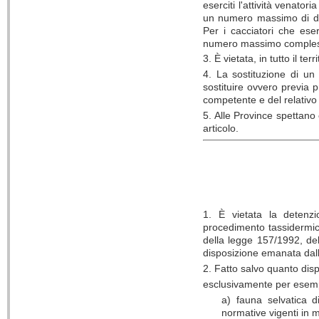
eserciti l'attività venato
un numero massimo di die
Per i cacciatori che eser
numero massimo complessi
3. È vietata, in tutto il ter
4. La sostituzione di un
sostituire ovvero previa p
competente e del relativo 
5. Alle Province spettano 
articolo.
1. È vietata la detenzi
procedimento tassidermico
della legge 157/1992, del
disposizione emanata da
2. Fatto salvo quanto dis
esclusivamente per esempl
a) fauna selvatica d
normative vigenti in m