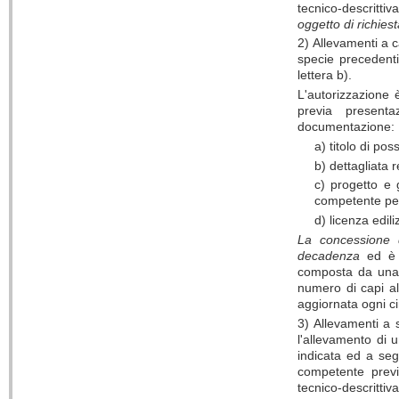
tecnico-descritti
oggetto di richie
2) Allevamenti a c
specie precedenti
lettera b).
L'autorizzazione 
previa presenta
documentazione:
a) titolo di po
b) dettagliata 
c) progetto e g
competente per
d) licenza edili
La concessione 
decadenza
ed è s
composta da una 
numero di capi all
aggiornata ogni ci
3) Allevamenti a 
l'allevamento di
indicata ed a seg
competente previ
tecnico-descritti