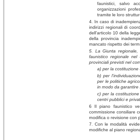
faunistici, salvo a
organizzazioni profe
tramite le loro struttu
4. In caso di inadempienz
indirizzi regionali di coo
dell'articolo 10 della leg
della provincia inadempi
mancato rispetto dei termi
5. La Giunta regionale, 
faunistico regionale nel 
provinciali previsti nel co
a) per la costituzione 
b) per l'individuazio
per le politiche agric
in modo da garantire 
c) per la costituzione
centri pubblici e priv
6 Il piano faunistico v
commissione consiliare c
modifica o revisione con 
7. Con le modalità evide
modifiche al piano regional