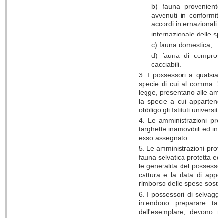
b) fauna provenient
avvenuti in conformit
accordi internazional
internazionale delle s
c) fauna domestica;
d) fauna di comprov
cacciabili.
3. I possessori a qualsia
specie di cui al comma 1 
legge, presentano alle am
la specie a cui apparte
obbligo gli Istituti universi
4. Le amministrazioni pr
targhette inamovibili ed 
esso assegnato.
5. Le amministrazioni pro
fauna selvatica protetta e
le generalità del possess
cattura e la data di app
rimborso delle spese sost
6. I possessori di selvag
intendono preparare ta
dell'esemplare, devono 