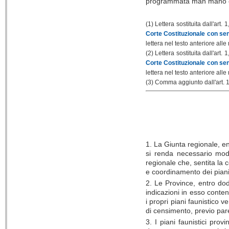
programmata man mano che s
(1) Lettera sostituita
dall'art.
1,
Corte Costituzionale con se
lettera nel testo anteriore all
(2) Lettera sostituita
dall'art.
1,
Corte Costituzionale con se
lettera nel testo anteriore all
(3) Comma aggiunto
dall'art.
1
1. La Giunta regionale, en
si renda necessario modif
regionale che, sentita la
e coordinamento dei piani f
2. Le Province, entro dod
indicazioni in esso conte
i propri piani faunistico v
di censimento, previo pare
3. I piani faunistici pro