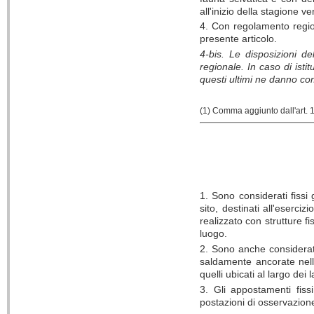
all'inizio della stagione ve
4. Con regolamento region
presente articolo.
4-
bis
. Le disposizioni de
regionale. In caso di istit
questi ultimi ne danno com
(1) Comma aggiunto
dall'art.
1
1. Sono considerati fissi
sito, destinati all'eserc
realizzato con strutture f
luogo.
2. Sono anche considerati
saldamente ancorate nelle
quelli ubicati al largo dei 
3. Gli appostamenti fis
postazioni di osservazione