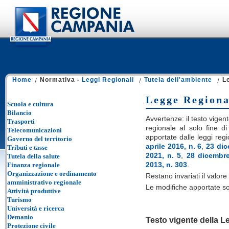
Home
Normativa -
Leggi Regionali
Tutela dell'ambiente
L
Legge Regional
Scuola e cultura
Bilancio
Avvertenze: il testo vigent
Trasporti
regionale al solo fine di
Telecomunicazioni
apportate dalle leggi reg
Governo del territorio
aprile 2016, n. 6
,
23 dic
Tributi e tasse
2021, n. 5
,
28 dicembre
Tutela della salute
2013, n. 303
.
Finanza regionale
Organizzazione e ordinamento
Restano invariati il valore e
amministrativo regionale
Le modifiche apportate so
Attività produttive
Turismo
Università e ricerca
Demanio
Testo vigente della 
Protezione civile