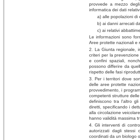
provvede a mezzo degli uf
informatica dei dati relativ
a) alle popolazioni di 
b) ai danni arrecati d
c) ai relativi abbattim
Le informazioni sono for
Aree protette nazionali e r
2. La Giunta regionale, i
criteri per la prevenzione
e confini spaziali, nonch
possono differire da quelli
rispetto delle fasi riprodu
3. Per i territori dove so
delle aree protette nazio
provvedimento, i programm
competenti strutture delle
definiscono tra l'altro gli
diretti, specificando i det
alla circolazione veicolar
hanno validità massima tr
4. Gli interventi di cont
autorizzati dagli stessi
coordinati da un biologo o 