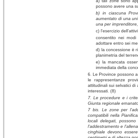
a) tali zone sono ap
possono avere una supe
b) in ciascuna Prov
aumentato di una unit
una per imprenditore,
c) l'esercizio dell'at
consentito nei modi 
adottare entro sei mes
d) la concessione è ri
planimetria del terren
e) la mancata osserv
immediata della conc
6. Le Province possono aut
le rappresentanze provi
attitudinali sui selvatici 
interessati. (8)
7. Le procedure e i criter
Giunta regionale emanato 
7 bis. Le zone per l'add
compatibili nella Pianific
locali delegati, possono 
l'addestramento e l'allen
cinghiale devono essere
centimetri e di altezza n