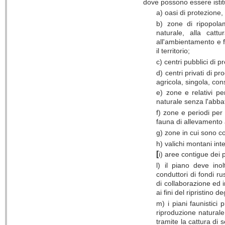
dove possono essere istitu
a) oasi di protezione, 
b) zone di ripopolam
naturale, alla cattu
all'ambientamento e fi
il territorio;
c) centri pubblici di 
d) centri privati di p
agricola, singola, cons
e) zone e relativi pe
naturale senza l'abbat
f) zone e periodi per
fauna di allevamento 
g) zone in cui sono col
h) valichi montani int
[
i)
aree contigue dei p
l) il piano deve ino
conduttori di fondi ru
di collaborazione ed in
ai fini del ripristino 
m) i piani faunistici
riproduzione naturale
tramite la cattura di 