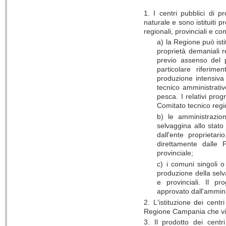
1. I centri pubblici di 
naturale e sono istituiti 
regionali, provinciali e co
a) la Regione può isti
proprietà demaniali r
previo assenso del p
particolare riferim
produzione intensiva 
tecnico amministrativ
pesca. I relativi prog
Comitato tecnico regi
b) le amministrazioni
selvaggina allo stato
dall'ente proprietari
direttamente dalle 
provinciale;
c) i comuni singoli o
produzione della selva
e provinciali. Il 
approvato dall'ammini
2. L'istituzione dei cent
Regione Campania che vi 
3. Il prodotto dei centr