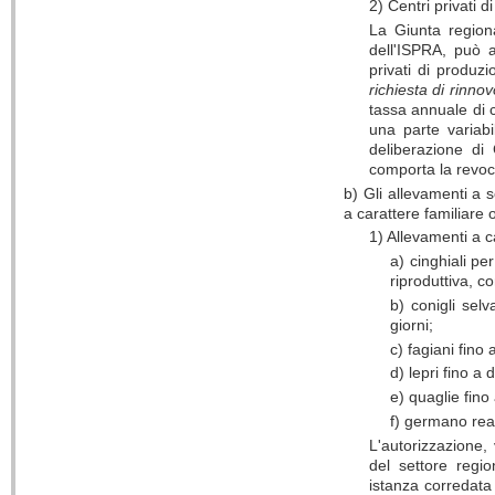
2) Centri privati 
La Giunta region
dell'ISPRA, può a
privati di produzi
richiesta di rinn
tassa annuale di 
una parte variabi
deliberazione di
comporta la revoc
b) Gli allevamenti a 
a carattere familiare o
1) Allevamenti a c
a) cinghiali p
riproduttiva, co
b) conigli selv
giorni;
c) fagiani fino 
d) lepri fino a 
e) quaglie fino
f) germano real
L'autorizzazione,
del settore regi
istanza corredata 