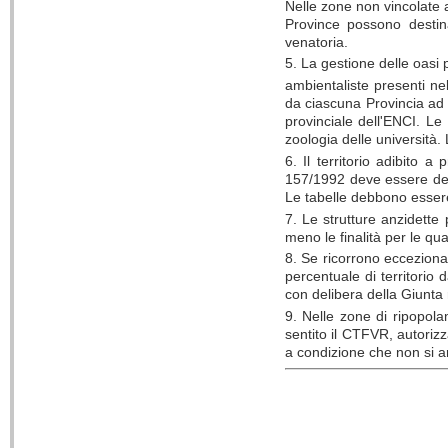
Nelle zone non vincolate a 
Province possono destina
venatoria.
5. La gestione delle oasi
ambientaliste presenti ne
da ciascuna Provincia ad
provinciale dell'ENCI. Le
zoologia delle università.
6. Il territorio adibito 
157/1992 deve essere deli
Le tabelle debbono essere
7. Le strutture anzidett
meno le finalità per le qual
8. Se ricorrono eccezional
percentuale di territorio 
con delibera della Giunta 
9. Nelle zone di ripopola
sentito il CTFVR, autorizz
a condizione che non si a