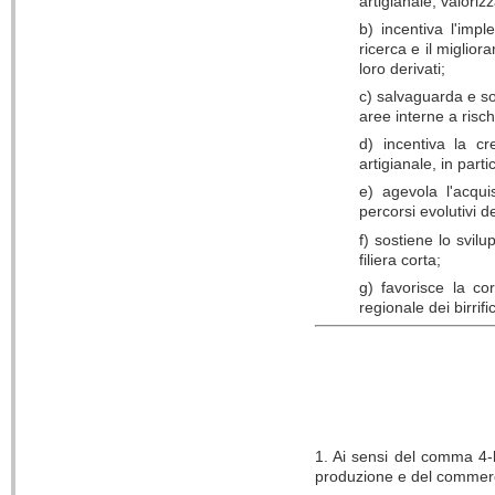
artigianale, valorizz
b) incentiva l'impl
ricerca e il miglio
loro derivati;
c) salvaguarda e sos
aree interne a risc
d) incentiva la c
artigianale, in par
e) agevola l'acqui
percorsi evolutivi d
f) sostiene lo svilu
filiera corta;
g) favorisce la co
regionale dei birrific
1. Ai sensi del comma 4-b
produzione e del commerci