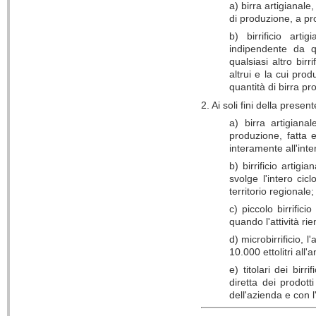
a) birra artigianale
di produzione, a pro
b) birrificio art
indipendente da qua
qualsiasi altro birr
altrui e la cui pro
quantità di birra pr
2. Ai soli fini della presen
a) birra artigiana
produzione, fatta 
interamente all'inte
b) birrificio artig
svolge l'intero cic
territorio regionale;
c) piccolo birrific
quando l'attività ri
d) microbirrificio, 
10.000 ettolitri all'
e) titolari dei birr
diretta dei prodott
dell'azienda e con 