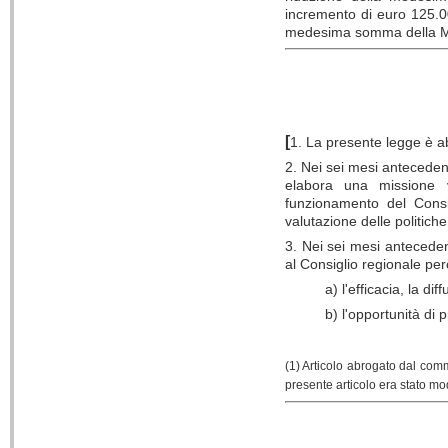
incremento di euro 125.0
medesima somma della Mi
[
1. La presente legge è a
2. Nei sei mesi anteceden
elabora una missione v
funzionamento del Consig
valutazione delle politic
3. Nei sei mesi anteceden
al Consiglio regionale perc
a) l'efficacia, la d
b) l'opportunità di
(1) Articolo abrogato dal comm
presente articolo era stato mo