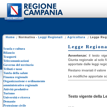
Home
Normativa -
Leggi Regionali
Agricoltura
Legge Regi
Legge Regiona
Scuola e cultura
Bilancio
Avvertenze:
il testo vige
Trasporti
Giunta regionale al solo fi
Telecomunicazioni
apportate dalle leggi regi
Governo del territorio
Tributi e tasse
Restano invariati il valore e
Tutela della salute
Le modifiche apportate so
Finanza regionale
Organizzazione e ordinamento
amministrativo regionale
Attività produttive
Turismo
Testo vigente della L
Università e ricerca
Demanio
Protezione civile