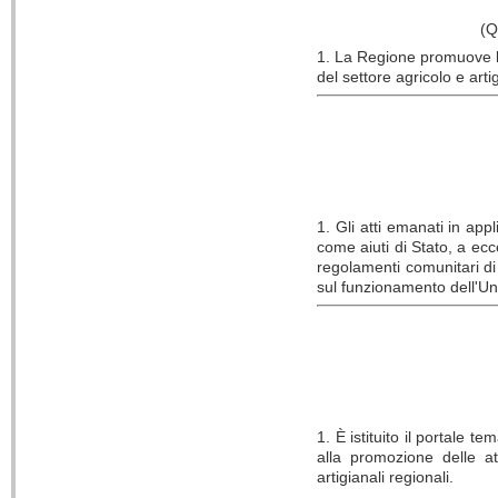
(Q
1. La Regione promuove la
del settore agricolo e art
1. Gli atti emanati in app
come aiuti di Stato, a ecc
regolamenti comunitari di 
sul funzionamento dell'U
1. È istituito il portale t
alla promozione delle att
artigianali regionali.