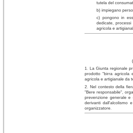
tutela del consumat
b) impiegano person
c) pongono in esse
dedicate, processi p
agricola e artigiana
1. La Giunta regionale pr
prodotto "birra agricola
agricola e artigianale da t
2. Nel contesto della fier
"Bere responsabile", orga
prevenzione generale e co
derivanti dall'alcolismo 
organizzatore.