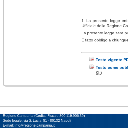
1. La presente legge entr
Ufficiale della Regione 
La presente legge sarà pu
È fatto obbligo a chiunqu
Testo vigente P
Testo come pubbl
Kb
)
Regione Campania (Codice Fiscale 800.119.906.39)
Sede legale: via S. Lucia, 81 - 80132 Napoli
E-mail:
info@regione.campania.it