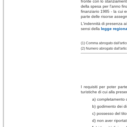
fronte con lo stanziamento
della spesa per l'anno fin
finanziario 1985 - la cui 
parte delle risorse assegn
L'indennità di presenza a
sensi della
legge regiona
(1) Comma abrogato dall'artic
(2) Numero abrogato dall'artic
I requisiti per poter part
turistiche di cui alla pres
a) completamento de
b) godimento dei dirit
c) possesso del tito
d) non aver riporta