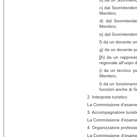
b) da un Sovrintend
c) dal Sovrintenden
Membro;
d) dal Sovrintend
Membro;
e) dal Sovrintenden
f) da un docente un
g) da un docente p
[
h) da un rapprese
regionale all'uopo 
i) da un tecnico per
Membro;
l) da un funzionar
funzioni anche di S
2. Interprete turistico
La Commissione d'esame è c
3. Accompagnatore turisti
La Commissione d'esame è co
4. Organizzatore professi
La Commissione d'esame è c