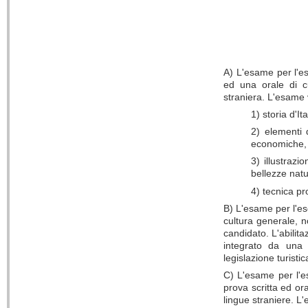
A) L'esame per l'es
ed una orale di c
straniera. L'esame v
1) storia d'It
2) elementi d
economiche, a
3) illustraz
bellezze nat
4) tecnica pr
B) L'esame per l'ese
cultura generale, n
candidato. L'abilit
integrato da una 
legislazione turistic
C) L'esame per l'es
prova scritta ed or
lingue straniere. L