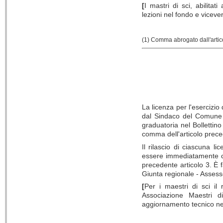
[
I mastri di sci, abilitat
lezioni nel fondo e viceve
(1) Comma abrogato dall'artico
La licenza per l'esercizio 
dal Sindaco del Comune d
graduatoria nel Bollettino
comma dell'articolo prece
Il rilascio di ciascuna li
essere immediatamente com
precedente articolo 3. È f
Giunta regionale - Assess
[
Per i maestri di sci il
Associazione Maestri 
aggiornamento tecnico nel 