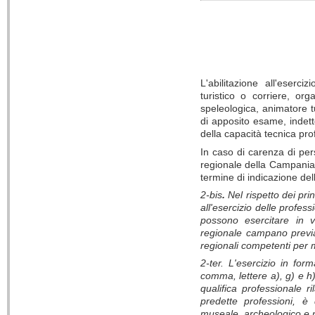
L'abilitazione all'eserci
turistico o corriere, org
speleologica, animatore t
di apposito esame, indett
della capacità tecnica prof
In caso di carenza di per
regionale della Campania, s
termine di indicazione de
2-bis
.
Nel rispetto dei pri
all'esercizio delle profes
possono esercitare in v
regionale campano previa
regionali competenti per 
2-ter. L'esercizio in form
comma, lettere a), g) e h)
qualifica professionale ri
predette professioni, è 
museale, archeologico e 