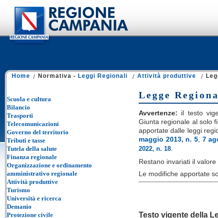
Home
Normativa -
Leggi Regionali
Attività produttive
Leg
Legge Regiona
Scuola e cultura
Bilancio
Avvertenze:
il testo vige
Trasporti
Giunta regionale al solo fi
Telecomunicazioni
apportate dalle leggi regi
Governo del territorio
maggio 2013, n. 5
,
7 ag
Tributi e tasse
Tutela della salute
2022, n. 18
.
Finanza regionale
Restano invariati il valore e
Organizzazione e ordinamento
Le modifiche apportate so
amministrativo regionale
Attività produttive
Turismo
Università e ricerca
Demanio
Testo vigente della L
Protezione civile