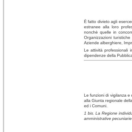
È fatto divieto agli esercent
estranee alla loro profe
nonchè quelle in concorr
Organizzazioni turistiche 
Aziende alberghiere, Impre
Le attività professionali 
dipendenze della Pubblica 
Le funzioni di vigilanza e
alla Giunta regionale dell
ed i Comuni.
1 bis. La Regione individu
amministrative pecuniarie d