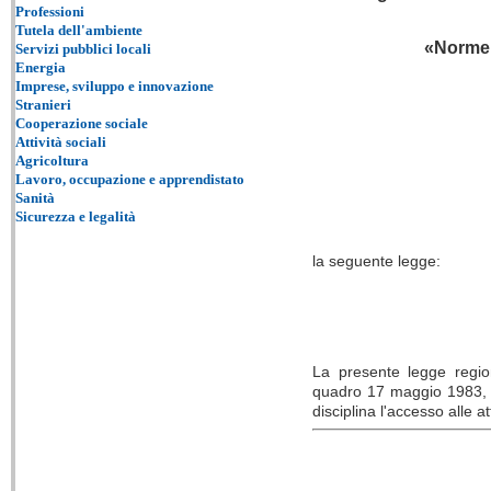
Professioni
Tutela dell'ambiente
«
Norme p
Servizi pubblici locali
Energia
Imprese, sviluppo e innovazione
Stranieri
Cooperazione sociale
Attività sociali
Agricoltura
Lavoro, occupazione e apprendistato
Sanità
Sicurezza e legalità
la seguente legge:
La presente legge region
quadro 17 maggio 1983, n. 
disciplina l'accesso alle a