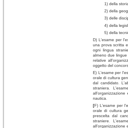
1) della stori
2) della geog
3) delle disci
4) della legi
5) della tecn
D) L'esame per l'es
una prova scritta 
ogni lingua strani
almeno due lingue 
relative all'organi
oggetto del concor
E) L'esame per l'es
orale di cultura ge
dal candidato. L'
straniera. L'esam
all'organizzazione 
nautica.
[
F) L'esame per l'e
orale di cultura g
prescelta dal can
straniere. L'esam
all'organizzazione 