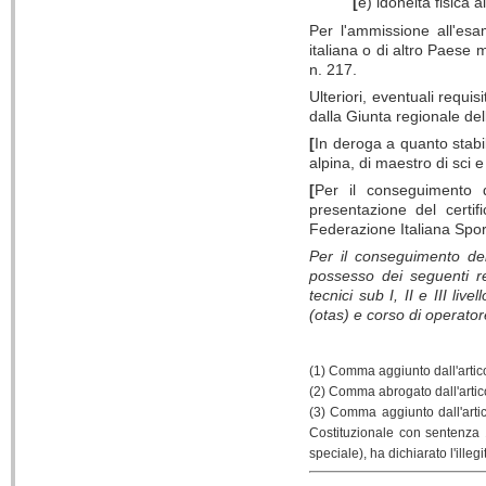
[
e) idoneità fisica a
Per l'ammissione all'esam
italiana o di altro Paese
n. 217.
Ulteriori, eventuali requis
dalla Giunta regionale de
[
In deroga a quanto stabi
alpina, di maestro di sci e 
[
Per il conseguimento de
presentazione del certifi
Federazione Italiana Sport 
Per il conseguimento del
possesso dei seguenti req
tecnici sub I, II e III li
(otas) e corso di operator
(1) Comma aggiunto dall'artico
(2) Comma abrogato dall'artic
(3) Comma aggiunto dall'artic
Costituzionale con sentenza 
speciale), ha dichiarato l'illegi