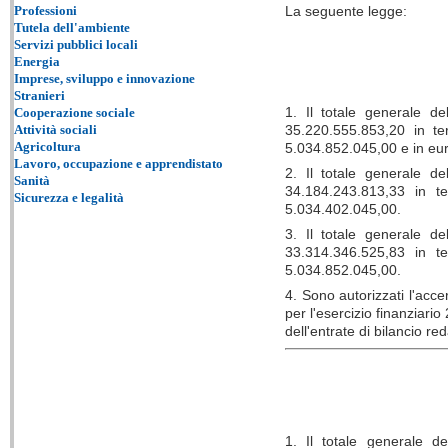
La seguente legge:
Professioni
Tutela dell'ambiente
Servizi pubblici locali
Energia
Imprese, sviluppo e innovazione
Stranieri
1. Il totale generale d
Cooperazione sociale
35.220.555.853,20 in te
Attività sociali
Agricoltura
5.034.852.045,00 e in eur
Lavoro, occupazione e apprendistato
2. Il totale generale d
Sanità
34.184.243.813,33 in te
Sicurezza e legalità
5.034.402.045,00.
3. Il totale generale d
33.314.346.525,83 in te
5.034.852.045,00.
4. Sono autorizzati l'acc
per l'esercizio finanziar
dell'entrate di bilancio reda
1. Il totale generale d