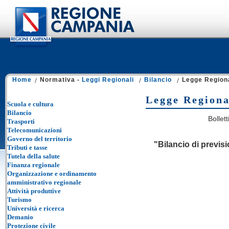
Home
Normativa -
Leggi Regionali
Bilancio
Legge Regiona
Legge Regiona
Scuola e cultura
Bilancio
Bollet
Trasporti
Telecomunicazioni
Governo del territorio
"Bilancio di previs
Tributi e tasse
Tutela della salute
Finanza regionale
Organizzazione e ordinamento
amministrativo regionale
Attività produttive
Turismo
Università e ricerca
Demanio
Protezione civile