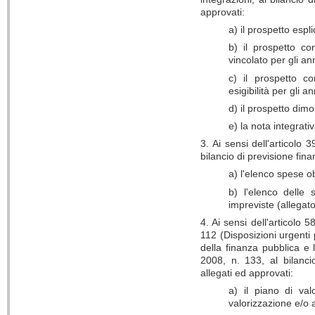
approvati:
a) il prospetto espl
b) il prospetto c
vincolato per gli a
c) il prospetto c
esigibilità per gli 
d) il prospetto dimo
e) la nota integrativ
3. Ai sensi dell'articolo 
bilancio di previsione fi
a) l'elenco spese ob
b) l'elenco delle
impreviste (allegato
4. Ai sensi dell'articolo
112 (Disposizioni urgenti 
della finanza pubblica e 
2008, n. 133, al bilanc
allegati ed approvati:
a) il piano di val
valorizzazione e/o a