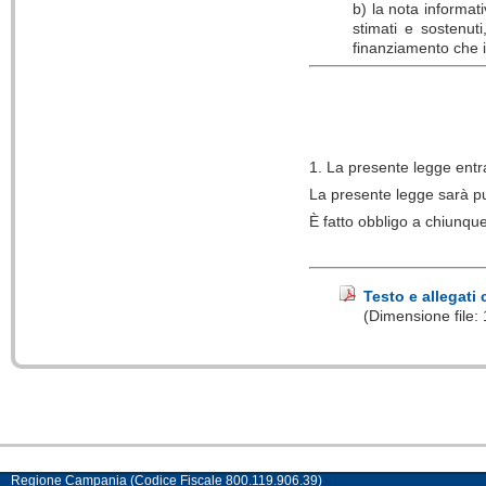
b) la nota informati
stimati e sostenuti,
finanziamento che 
1. La presente legge entra
La presente legge sarà pu
È fatto obbligo a chiunqu
Testo e allegati
(Dimensione file:
Regione Campania (Codice Fiscale 800.119.906.39)