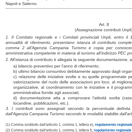
Napoli e Salerno.
Art. 8
(Assegnazione contributi Unpli
1. Il Comitato regionale e i Comitati provinciali Unpli, entro il
annualità di riferimento, presentano istanza di contributo complet
comma 2 all'Agenzia Campania Turismo e copia per conoscenza
amministrativa competente in materia di turismo all'indirizzo PEC 
2. All'istanza di contributo è allegata la seguente documentazione, a
a) bilancio preventivo per l'anno di riferimento;
b) ultimo bilancio consuntivo debitamente approvato dagli organi 
c) relazione delle iniziative svolte e su quelle programmate per
valorizzazione del ruolo delle associazioni pro loco, al miglior
organizzative, al coordinamento con le iniziative e il program
amministrativa fornite agli associati;
d) documentazione atta a comprovare l'attività svolta (rass
locandine, pubblicazioni, etc.).
3. I contributi sono assegnati secondo la percentuale definita 
dall'Agenzia Campania Turismo secondo le modalità stabilite dall'art
(1) Comma sostituito dall'articolo 1, comma 1, lettera e),
regolamento regionale 
(2) Comma sostituito dall'articolo 1, comma 1, lettera f),
regolamento regionale 