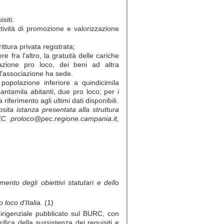
isiti:
ttività di promozione e valorizzazione
ittura privata registrata;
e fra l'altro, la gratuità delle cariche
iazione pro loco, dei beni ad altra
i l'associazione ha sede.
popolazione inferiore a quindicimila
antamila abitanti, due pro loco; per i
riferimento agli ultimi dati disponibili.
posita istanza presentata alla struttura
EC proloco@pec.regione.campania.it,
ento degli obiettivi statutari e dello
 loco d'Italia.
(1)
dirigenziale pubblicato sul BURC, con
rifica della sussistenza dei requisiti e