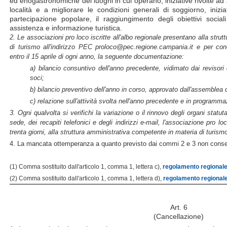
ed enogastronomiche dei luoghi in cui operano, iniziative rivolte ad a
località e a migliorare le condizioni generali di soggiorno, inizi
partecipazione popolare, il raggiungimento degli obiettivi sociali
assistenza e informazione turistica.
2. Le associazioni pro loco iscritte all'albo regionale presentano alla str
di turismo all'indirizzo PEC proloco@pec.regione.campania.it e per c
entro il 15 aprile di ogni anno, la seguente documentazione:
a) bilancio consuntivo dell'anno precedente, vidimato dai revisori
soci;
b) bilancio preventivo dell'anno in corso, approvato dall'assemblea d
c) relazione sull'attività svolta nell'anno precedente e in programma
3. Ogni qualvolta si verifichi la variazione o il rinnovo degli organi statuta
sede, dei recapiti telefonici e degli indirizzi e-mail, l'associazione pro
trenta giorni, alla struttura amministrativa competente in materia di turism
4. La mancata ottemperanza a quanto previsto dai commi 2 e 3 non consent
(1) Comma sostituito dall'articolo 1, comma 1, lettera c),
regolamento regionale 
(2) Comma sostituito dall'articolo 1, comma 1, lettera d),
regolamento regionale 
Art. 6
(Cancellazione)