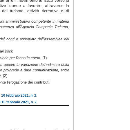
ttrarre il movimento turistico verso la
ative idonee a favorire, attraverso la
 del turismo, attività ricreative e di
uttura amministrativa competente in materia
onoscenza all'Agenzia Campania Turismo,
 dei conti e approvato dall'assemblea dei
ei soci;
zione per l'anno in corso.
(1)
ri oppure la variazione dell'indirizzo della
 loco provvede a dare comunicazione, entro
o.
(2)
e l'erogazione dei contributi.
10 febbraio 2021, n. 2
.
10 febbraio 2021, n. 2
.