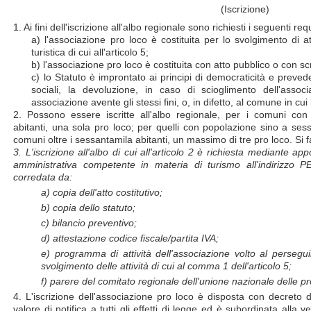
(Iscrizione)
1. Ai fini dell'iscrizione all'albo regionale sono richiesti i seguenti requ
a) l'associazione pro loco è costituita per lo svolgimento di a
turistica di cui all'articolo 5;
b) l'associazione pro loco è costituita con atto pubblico o con scr
c) lo Statuto è improntato ai principi di democraticità e preveder
sociali, la devoluzione, in caso di scioglimento dell'assoc
associazione avente gli stessi fini, o, in difetto, al comune in cu
2. Possono essere iscritte all'albo regionale, per i comuni con 
abitanti, una sola pro loco; per quelli con popolazione sino a sess
comuni oltre i sessantamila abitanti, un massimo di tre pro loco. Si fa 
3. L'iscrizione all'albo di cui all'articolo 2 è richiesta mediante ap
amministrativa competente in materia di turismo all'indirizzo P
corredata da:
a) copia dell'atto costitutivo;
b) copia dello statuto;
c) bilancio preventivo;
d) attestazione codice fiscale/partita IVA;
e) programma di attività dell'associazione volto al perseguim
svolgimento delle attività di cui al comma 1 dell'articolo 5;
f) parere del comitato regionale dell'unione nazionale delle pro
4. L'iscrizione dell'associazione pro loco è disposta con decreto 
valore di notifica a tutti gli effetti di legge ed è subordinata alla ve