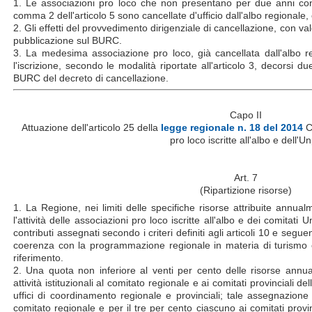
1. Le associazioni pro loco che non presentano per due anni con
comma 2 dell'articolo 5 sono cancellate d'ufficio dall'albo regionale, c
2. Gli effetti del provvedimento dirigenziale di cancellazione, con val
pubblicazione sul BURC.
3. La medesima associazione pro loco, già cancellata dall'albo 
l'iscrizione, secondo le modalità riportate all'articolo 3, decorsi d
BURC del decreto di cancellazione.
Capo II
Attuazione dell'articolo 25 della
legge regionale n. 18 del 2014
Co
pro loco iscritte all'albo e dell'Un
Art. 7
(Ripartizione risorse)
1. La Regione, nei limiti delle specifiche risorse attribuite annual
l'attività delle associazioni pro loco iscritte all'albo e dei comitati 
contributi assegnati secondo i criteri definiti agli articoli 10 e seguen
coerenza con la programmazione regionale in materia di turismo
riferimento.
2. Una quota non inferiore al venti per cento delle risorse annu
attività istituzionali al comitato regionale e ai comitati provinciali del
uffici di coordinamento regionale e provinciali; tale assegnazione 
comitato regionale e per il tre per cento ciascuno ai comitati provi