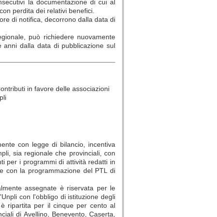
secutivi la documentazione di cui al
on perdita dei relativi benefici.
ore di notifica, decorrono dalla data di
regionale, può richiedere nuovamente
ue anni dalla data di pubblicazione sul
ntributi in favore delle associazioni
pli
mente con legge di bilancio, incentiva
Unpli, sia regionale che provinciali, con
ti per i programmi di attività redatti in
 e con la programmazione del PTL di
almente assegnate è riservata per le
l'Unpli con l'obbligo di istituzione degli
è ripartita per il cinque per cento al
nciali di Avellino, Benevento, Caserta,