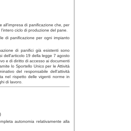
e all'impresa di panificazione che, per
l'intero ciclo di produzione del pane.
ile di panificazione per ogni impianto
mazione di panifici già esistenti sono
si dell'articolo 19 della legge 7 agosto
o e di diritto di accesso ai documenti
mite lo Sportello Unico per le Attività
nativo del responsabile dell'attività
ata nel rispetto delle vigenti norme in
hi di lavoro.
)
 completa autonomia relativamente alla