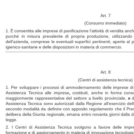
Art. 7
(Consumo immediato)
1. È consentita alle imprese di panificazione l'attività di vendita a
purché in misura prevalente di propria produzione, utilizzando i
dell'azienda, comprese le eventuali superfici pertinenti, aperte al pu
igienico-sanitarie e delle disposizioni in materia di commercio.
Art. 8
(Centri di assistenza tecnica)
1. Per sviluppare i processi di ammodernamento delle imprese di pa
Assistenza Tecnica alle imprese
,
costituiti, anche in forma conso
maggiormente rappresentative del settore a livello provinciale,
e
d
Assistenza Tecnica sono autorizzati dalla Regione all'esercizio delle a
secondo modalità da definire con apposito regolamento che il Pres
delibera della Giunta regionale, emana entro novanta giorni dalla da
legge.
2. I Centri di Assistenza Tecnica svolgono a favore delle impres
formazione e di aggiornamento in materia di innovazione tecnologi