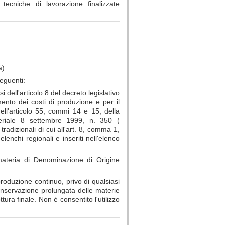
ecniche di lavorazione finalizzate
à)
seguenti:
nsi dell'articolo 8 del decreto legislativo
ento dei costi di produzione e per il
ell'articolo 55, commi 14 e 15, della
eriale 8 settembre 1999, n. 350 (
adizionali di cui all'art. 8, comma 1,
i elenchi regionali e inseriti
nell'elenco
materia di Denominazione di Origine
produzione continuo, privo di qualsiasi
conservazione prolungata delle materie
tura finale. Non è consentito l'utilizzo