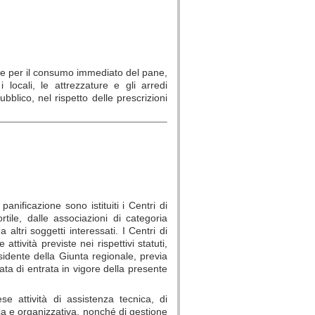
nche per il consumo immediato del pane,
 locali, le attrezzature e gli arredi
bblico, nel rispetto delle prescrizioni
nificazione sono istituiti i Centri di
rtile, dalle associazioni di categoria
a altri soggetti interessati. I Centri di
ttività previste nei rispettivi statuti,
idente della Giunta regionale, previa
ta di entrata in vigore della presente
e attività di assistenza tecnica, di
ca e
organizzativa, nonché di gestione