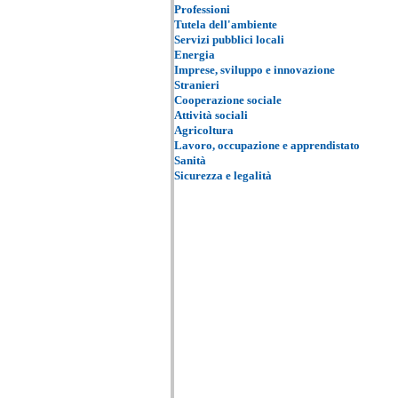
Professioni
Tutela dell'ambiente
Servizi pubblici locali
Energia
Imprese, sviluppo e innovazione
Stranieri
Cooperazione sociale
Attività sociali
Agricoltura
Lavoro, occupazione e apprendistato
Sanità
Sicurezza e legalità