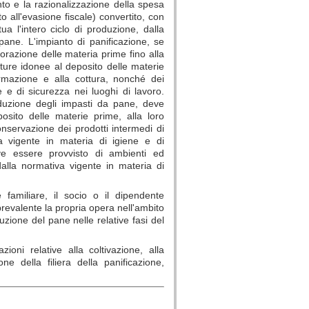
nto e la razionalizzazione della spesa
o all'evasione fiscale) convertito, con
a l'intero ciclo di produzione, dalla
 pane. L'impianto di panificazione, se
vorazione delle materia prime fino alla
ature idonee al deposito delle materie
formazione e alla cottura, nonché dei
e e di sicurezza nei luoghi di lavoro.
roduzione degli impasti da pane, deve
osito delle materie prime, alla loro
nservazione dei prodotti intermedi di
va vigente in materia di igiene e di
eve essere provvisto di ambienti ed
 dalla normativa vigente in materia di
e familiare, il socio o il dipendente
prevalente la propria opera nell'ambito
zione del pane nelle relative fasi del
zioni relative alla coltivazione, alla
ne della filiera della panificazione,