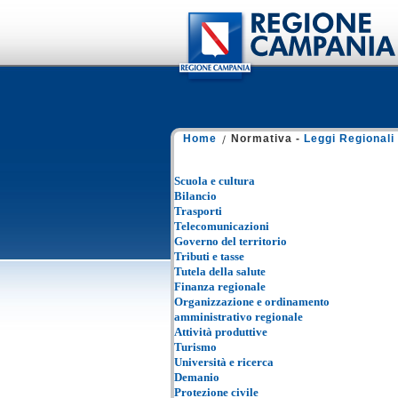
Home
Normativa -
Leggi Regionali
Scuola e cultura
Bilancio
Trasporti
Telecomunicazioni
Governo del territorio
Tributi e tasse
Tutela della salute
Finanza regionale
Organizzazione e ordinamento
amministrativo regionale
Attività produttive
Turismo
Università e ricerca
Demanio
Protezione civile