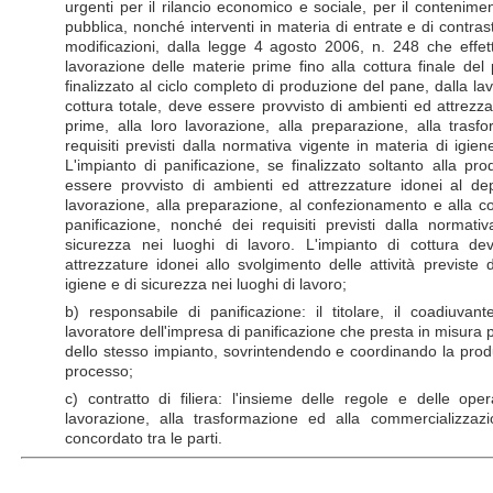
urgenti per il rilancio economico e sociale, per il contenime
pubblica, nonché interventi in materia di entrate e di contrast
modificazioni, dalla legge 4 agosto 2006, n. 248 che effettu
lavorazione delle materie prime fino alla cottura finale del
finalizzato al ciclo completo di produzione del pane, dalla la
cottura totale, deve essere provvisto di ambienti ed attrezz
prime, alla loro lavorazione, alla preparazione, alla tras
requisiti previsti dalla normativa vigente in materia di igien
L'impianto di panificazione, se finalizzato soltanto alla p
essere provvisto di ambienti ed attrezzature idonei al dep
lavorazione, alla preparazione, al confezionamento e alla co
panificazione, nonché dei requisiti previsti dalla normati
sicurezza nei luoghi di lavoro. L'impianto di cottura d
attrezzature idonei allo svolgimento delle attività previste
igiene e di sicurezza nei luoghi di lavoro;
b) responsabile di panificazione: il titolare, il coadiuvant
lavoratore dell'impresa di panificazione che presta in misura 
dello stesso impianto, sovrintendendo e coordinando la produ
processo;
c) contratto di filiera: l'insieme delle regole e delle opera
lavorazione, alla trasformazione ed alla commercializzazio
concordato tra le parti.