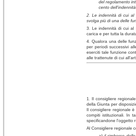
del regolamento int
cento dell'indennità 
2. Le indennità di cui al
svolga più di una delle fu
3. Le indennità di cui al
carica e per tutta la durat
4. Qualora una delle fun
per periodi successivi all
eserciti tale funzione co
alle trattenute di cui all'
1. Il consigliere regiona
della Giunta per disposizi
Il consigliere regionale è
compiti istituzionali. In
specificandone l'oggetto re
Al Consigliere regionale 
a) il rimborso dell