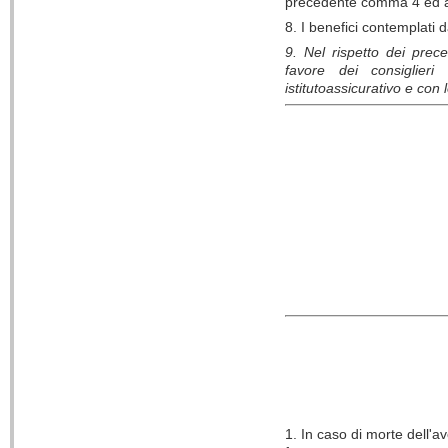
precedente comma 4 ed all
8. I benefici contemplati 
9. Nel rispetto dei prec
favore dei consiglieri
istituto
assicurativo e con 
1. In caso di morte dell'av