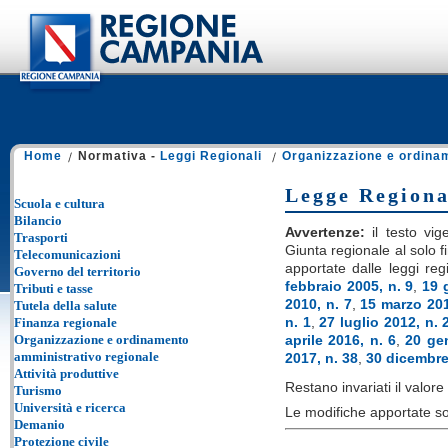
Home
Normativa -
Leggi Regionali
Organizzazione e ordina
Legge Regiona
Scuola e cultura
Bilancio
Avvertenze:
il testo vige
Trasporti
Giunta regionale al solo fi
Telecomunicazioni
apportate dalle leggi reg
Governo del territorio
febbraio 2005, n. 9
,
19 
Tributi e tasse
2010, n. 7
,
15 marzo 201
Tutela della salute
n. 1
,
27 luglio 2012, n. 
Finanza regionale
Organizzazione e ordinamento
aprile 2016, n. 6
,
20 ge
amministrativo regionale
2017, n. 38
,
30 dicembre
Attività produttive
Restano invariati il valore e
Turismo
Università e ricerca
Le modifiche apportate so
Demanio
Protezione civile