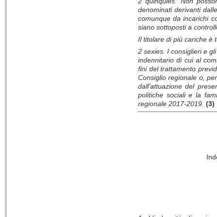
2 quinquies. Non posson
denominati derivanti dall
comunque da incarichi con
siano sottoposti a controll
Il titolare di più cariche 
2 sexies. I consiglieri e g
indennitario di cui al co
fini del trattamento previ
Consiglio regionale o, per
dall'attuazione del prese
politiche sociali e la fa
regionale 2017-2019.
(3)
Ind