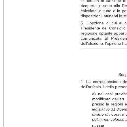
l'indennità di funzione d
ricoperte in seno alla R
calcolate in tutto o in p
disposizioni, attinenti lo s
5. L'opzione di cui al
Presidente del Consiglio
regionale optante apparti
comunicata al Presiden
dell'elezione, l'opzione h
Sosp
1. La corresponsione dell
dell'articolo 1 della prese
a) nel casi previs
modificato dall'ar
presso le regioni e
legislativo 31 dicem
divieto di ricoprir
delitti non colposi
b)
(39)