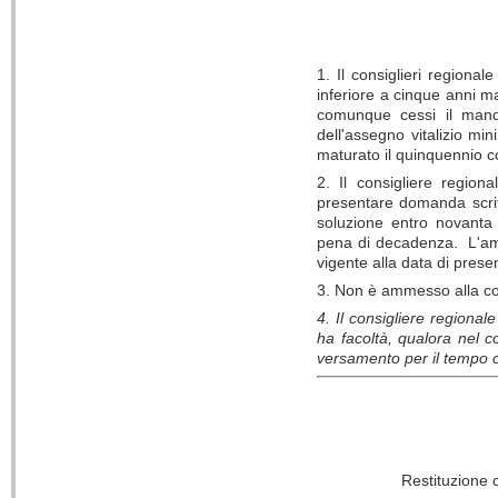
1. Il consiglieri regiona
inferiore a cinque anni ma
comunque cessi il manda
dell'assegno vitalizio m
maturato il quinquennio c
2. Il consigliere regio
presentare domanda scrit
soluzione entro novanta 
pena di decadenza. L'amm
vigente alla data di pres
3. Non è ammesso alla cont
4. Il consigliere regionale
ha facoltà, qualora nel co
versamento per il tempo o
Restituzione c