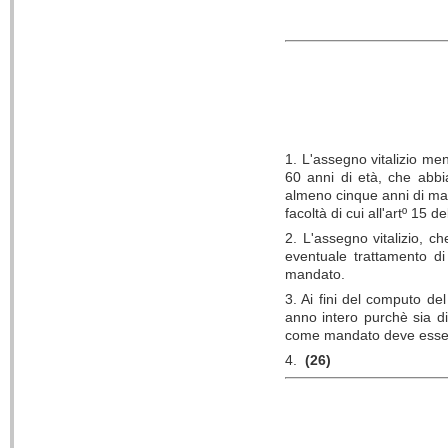
1. L'assegno vitalizio me
60 anni di età, che abbia
almeno cinque anni di man
facoltà di cui all'artº 15 d
2. L'assegno vitalizio, c
eventuale trattamento di 
mandato.
3. Ai fini del computo d
anno intero purchè sia d
come mandato deve essere 
4.
(26)