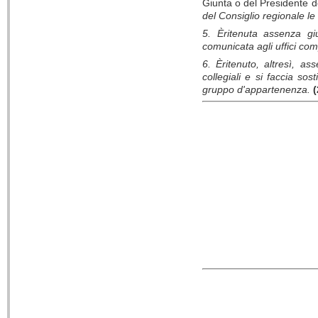
Giunta o del Presidente d
del Consiglio regionale le
5. Èritenuta assenza gi
comunicata agli uffici com
6. Èritenuto, altresì, as
collegiali e si faccia so
gruppo d'appartenenza.
(