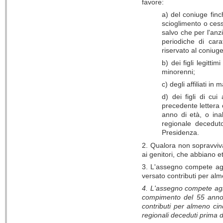
favore:
a) del coniuge finc
scioglimento o cess
salvo che per l'anz
periodiche di cara
riservato al coniuge 
b) dei figli legittim
minorenni;
c) degli affiliati in
d) dei figli di cui
precedente lettera
anno di età, o ina
regionale deceduto
Presidenza.
2. Qualora non sopravvivano
ai genitori, che abbiano e
3. L'assegno compete agli
versato contributi per al
4. L'assegno compete agli
compimento del 55 anno 
contributi per almeno cin
regionali deceduti prima d