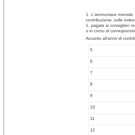
1. L'ammontare mensile de
contribuzione, sulle inden
1, pagata ai consiglieri re
o in corso di corresponsi
Accanto all'anno di contri
5
6
7
8
9
10
11
12