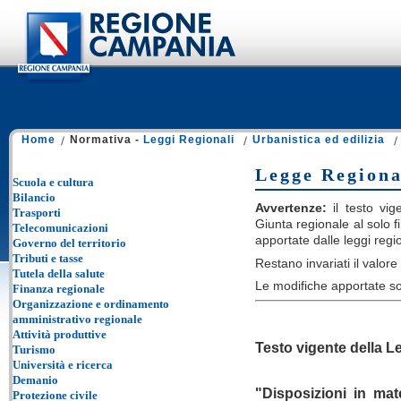
Home
Normativa -
Leggi Regionali
Urbanistica ed edilizia
Legge Regional
Scuola e cultura
Bilancio
Avvertenze:
il testo vige
Trasporti
Giunta regionale al solo fi
Telecomunicazioni
apportate dalle leggi regi
Governo del territorio
Tributi e tasse
Restano invariati il valore e
Tutela della salute
Le modifiche apportate so
Finanza regionale
Organizzazione e ordinamento
amministrativo regionale
Attività produttive
Testo vigente della L
Turismo
Università e ricerca
Demanio
"Disposizioni in mate
Protezione civile