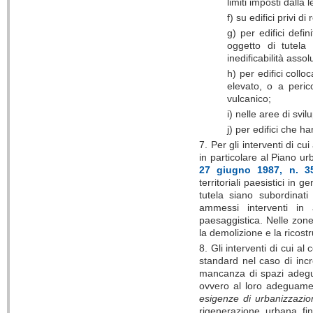
limiti imposti dalla 
f) su edifici privi d
g) per edifici defin
oggetto di tutela
inedificabilità assol
h) per edifici collo
elevato, o a peric
vulcanico;
i) nelle aree di svil
j) per edifici che h
7. Per gli interventi di cu
in particolare al Piano urb
27 giugno 1987, n. 3
territoriali paesistici in
tutela siano subordinati
ammessi interventi in a
paesaggistica. Nelle zone
la demolizione e la ricos
8. Gli interventi di cui al
standard nel caso di inc
mancanza di spazi adegua
ovvero al loro adeguame
esigenze di urbanizzazio
rigenerazione urbana fina