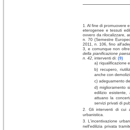
1. Al fine di promuovere 
eterogenee e tessuti edil
ovvero da rilocalizzare, 
n. 70 (Semestre Europeo 
2011, n. 106, fino all'ade
3, e comunque non oltre
della pianificazione paesa
n. 42
, interventi di:
(9)
a) riqualificazione 
b) recupero, riutil
anche con demolizi
c) adeguamento degl
d) miglioramento si
edilizio esistente
attuano la concert
servizi privati di pu
2. Gli interventi di cu
urbanistica.
3. L'incentivazione urban
nell'edilizia privata tram