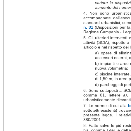
variare la disposizi
aumento del numero 
4. Non sono urbanistic
accompagnate dall'esecu
standard urbanistici, com
n. 31
(Disposizioni per la
Regione Campania - Legge 
5. Gli ulteriori intervent
attività (SCIA), rispetto 
articolo e nel rispetto dei l
a) opere di elimina
ascensori esterni, o
b) impianti e aree 
nuova volumetria;
c) piscine interrat
di 1,50 m, in aree pe
d) parcheggi di pert
6. Sono sottoposti a SCIA 
comma 01, lettere
a),
b
urbanisticamente rilevanti,
7. Le norme di cui alla
l
sottotetti esistenti) trova
presente legge. I relativ
380/2001.
8. Fatte salve le più restr
bis, comma 1-ter, e dell'