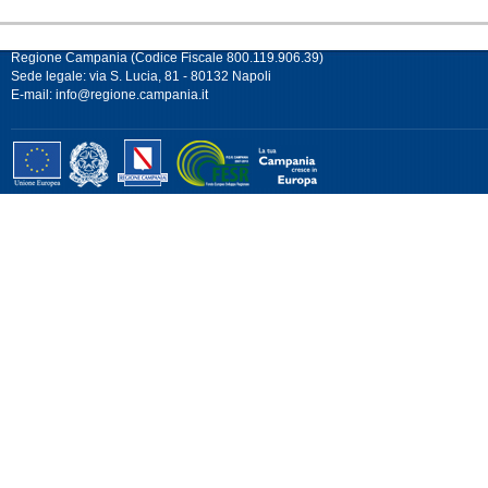
Regione Campania (Codice Fiscale 800.119.906.39)
Sede legale: via S. Lucia, 81 - 80132 Napoli
E-mail:
info@regione.campania.it