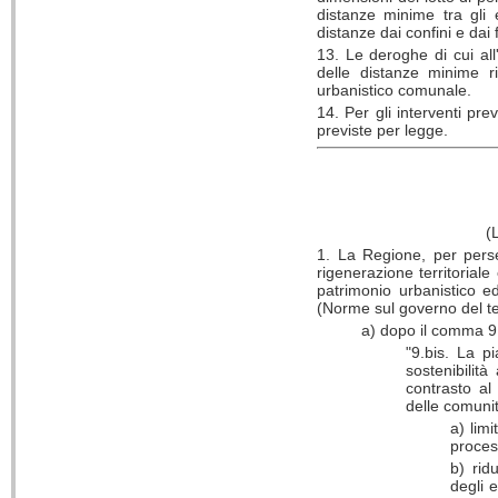
distanze minime tra gli e
distanze dai confini e dai 
13. Le deroghe di cui all
delle distanze minime ri
urbanistico comunale.
14. Per gli interventi prev
previste per legge.
(
1. La Regione, per perse
rigenerazione territorial
patrimonio urbanistico ed 
(Norme sul governo del te
a) dopo il comma 9 d
"9.bis. La pi
sostenibilit
contrasto al
delle comunit
a) lim
process
b) rid
degli 