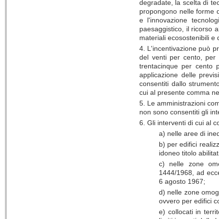
degradate, la scelta di te
propongono nelle forme de
e l'innovazione tecnolo
paesaggistico, il ricorso al
materiali ecosostenibili e
4. L'incentivazione può p
del venti per cento, per 
trentacinque per cento pe
applicazione delle previs
consentiti dallo strument
cui al presente comma nei 
5. Le amministrazioni comu
non sono consentiti gli int
6. Gli interventi di cui a
a) nelle aree di ine
b) per edifici realiz
idoneo titolo abilita
c) nelle zone omog
1444/1968, ad eccezi
6 agosto 1967;
d) nelle zone omoge
ovvero per edifici 
e) collocati in terr