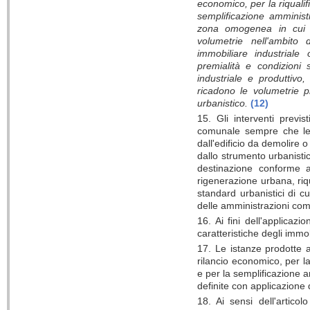
economico, per la riqualif
semplificazione amministr
zona omogenea in cui ta
volumetrie nell'ambito 
immobiliare industriale 
premialità e condizioni
industriale e produttivo,
ricadono le volumetrie p
urbanistico.
(12)
15. Gli interventi previs
comunale sempre che le a
dall'edificio da demolire 
dallo strumento urbanisti
destinazione conforme a
rigenerazione urbana, riqu
standard urbanistici di cu
delle amministrazioni comu
16. Ai fini dell'applicaz
caratteristiche degli immob
17. Le istanze prodotte 
rilancio economico, per la
e per la semplificazione a
definite con applicazione 
18. Ai sensi dell'artic