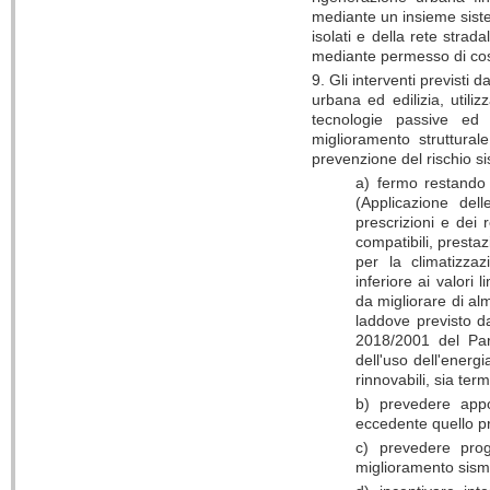
mediante un insieme sistem
isolati e della rete strad
mediante permesso di cos
9. Gli interventi previsti
urbana ed edilizia, utiliz
tecnologie passive ed e
miglioramento struttural
prevenzione del rischio si
a) fermo restando 
(Applicazione dell
prescrizioni e dei r
compatibili, presta
per la climatizzaz
inferiore ai valori 
da migliorare di al
laddove previsto da
2018/2001 del Par
dell'uso dell'energi
rinnovabili, sia ter
b) prevedere appos
eccedente quello pr
c) prevedere prog
miglioramento sism