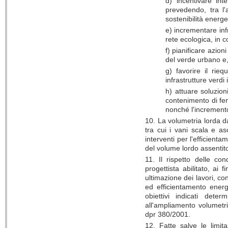
d) incentivare int
prevedendo, tra l'a
sostenibilità energe
e) incrementare infr
rete ecologica, in 
f) pianificare azion
del verde urbano e, 
g) favorire il rie
infrastrutture verdi
h) attuare soluzion
contenimento di fen
nonché l'incremento
10. La volumetria lorda da
tra cui i vani scala e as
interventi per l'efficient
del volume lordo assentit
11. Il rispetto delle con
progettista abilitato, ai 
ultimazione dei lavori, co
ed efficientamento energ
obiettivi indicati dete
all'ampliamento volumetr
dpr 380/2001.
12. Fatte salve le limit