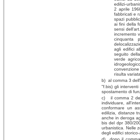
edilizi-urbani
2 aprile 1968
fabbricati e 
spazi pubblic
ai fini della
sensi dell'ar
incremento vo
cinquanta p
delocalizzazi
agli edifici
seguito dell
verde agrico
idrogeologic
convenzione 
risulta varia
b) al comma 3 dell'a
"f.bis) gli interven
spostamento di funzio
c) il comma 2 dell
individuare, all'in
conformare un asse
edilizia, distanze 
anche in deroga agli
bis del dpr 380/200
urbanistica. Nelle 
degli edifici storic
d) dopo il comma 