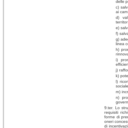
delle 
c) sal
ai cam
d) val
territor
e) salv
f) salv
g) ade
linea 
h) pro
rinnova
i) pro
effici
j) raff
k) pot
l) ric
sociale
m) incr
n) pro
governo
9.ter. Lo str
requisiti ric
forme di prem
oneri concess
di incentivaz