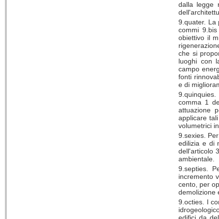
dalla legge
dell'architett
9.quater. La 
commi 9.bis 
obiettivo il 
rigenerazione
che si propo
luoghi con l
campo energet
fonti rinnova
e di migliora
9.quinquies.
comma 1 dell
attuazione p
applicare tali
volumetrici i
9.sexies. Per
edilizia e di
dell'articolo
ambientale.
9.septies. P
incremento vo
cento, per op
demolizione e
9.octies. I co
idrogeologic
edifici da de