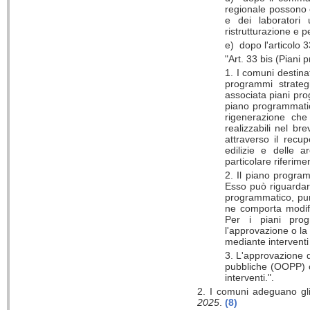
regionale possono e
e dei laboratori 
ristrutturazione e p
e) dopo l'articolo 
"Art. 33 bis (Piani 
1. I comuni destinat
programmi strateg
associata piani pro
piano programmatico
rigenerazione che 
realizzabili nel bre
attraverso il recup
edilizie e delle a
particolare riferim
2. Il piano progra
Esso può riguardare
programmatico, pur 
ne comporta modifi
Per i piani progr
l'approvazione o la
mediante interventi 
3. L'approvazione d
pubbliche (OOPP) c
interventi.".
2. I comuni adeguano gli 
2025
.
(8)