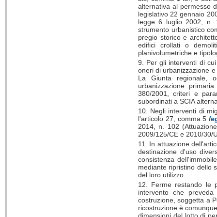
alternativa al permesso di
legislativo 22 gennaio 200
legge 6 luglio 2002, n.
strumento urbanistico comun
pregio storico e architetto
edifici crollati o demo
planivolumetriche e tipolo
9. Per gli interventi di c
oneri di urbanizzazione e 
La Giunta regionale, o
urbanizzazione primaria
380/2001, criteri e para
subordinati a SCIA alterna
10. Negli interventi di m
l'articolo 27, comma 5
le
2014, n. 102 (Attuazione 
2009/125/CE e 2010/30/UE
11. In attuazione dell'ar
destinazione d'uso diver
consistenza dell'immobile
mediante ripristino dello 
del loro utilizzo.
12. Ferme restando le pr
intervento che preveda 
costruzione, soggetta a P
ricostruzione è comunque c
dimensioni del lotto di pe