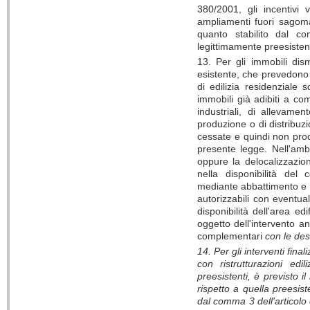
380/2001, gli incentivi
ampliamenti fuori sagoma 
quanto stabilito dal c
legittimamente preesistent
13. Per gli immobili dism
esistente, che prevedono l
di edilizia residenziale 
immobili già adibiti a com
industriali, di allevamen
produzione o di distribuz
cessate e quindi non prod
presente legge. Nell'amb
oppure la delocalizzazion
nella disponibilità del 
mediante abbattimento e ric
autorizzabili con eventual
disponibilità dell'area ed
oggetto dell'intervento 
complementari
con le des
14. Per gli interventi final
con ristrutturazioni ed
preesistenti, è previsto 
rispetto a quella preesis
dal comma 3 dell'articolo