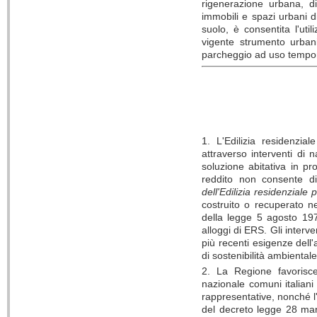
rigenerazione urbana, di
immobili e spazi urbani d
suolo, è consentita l'uti
vigente strumento urbani
parcheggio ad uso tempo
1. L'Edilizia residenzial
attraverso interventi di 
soluzione abitativa in pro
reddito non consente d
dell'Edilizia residenziale
costruito o recuperato nel
della legge 5 agosto 1978
alloggi di ERS. Gli interven
più recenti esigenze dell'
di sostenibilità ambiental
2. La Regione favorisce
nazionale comuni italian
rappresentative, nonché l
del decreto legge 28 mar