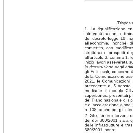
(Disposiz
1. La riqualificazione e
interventi trainanti e tra
del decreto-legge 19 ma
all'economia, nonché d
convertito, con modifica
strutturali e prospetti de
all'articolo 3, comma 1, 
inizio lavori asseverata
la ricostruzione degli edifi
gli Enti locali, concerne
della Comunicazione assev
2021, le Comunicazioni in
precedente al 5 agosto 
mediante il modulo CILAS.
superbonus, presentati pr
del Piano nazionale di ri
e di accelerazione e snell
n. 108, anche per gli interv
2. Gli ulteriori interventi 
del dpr 380/2001 sia a qu
delle infrastrutture e tr
380/2001, sono: