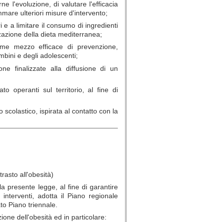
ne l'evoluzione, di valutare l'efficacia
mmare ulteriori misure d'intervento;
i e a limitare il consumo di ingredienti
zzazione della dieta mediterranea;
come mezzo efficace di prevenzione,
mbini e degli adolescenti;
 finalizzate alla diffusione di un
to operanti sul territorio, al fine di
 scolastico, ispirata al contatto con la
rasto all'obesità)
lla presente legge, al fine di garantire
i interventi, adotta il Piano regionale
to Piano triennale.
zione dell'obesità ed in particolare: