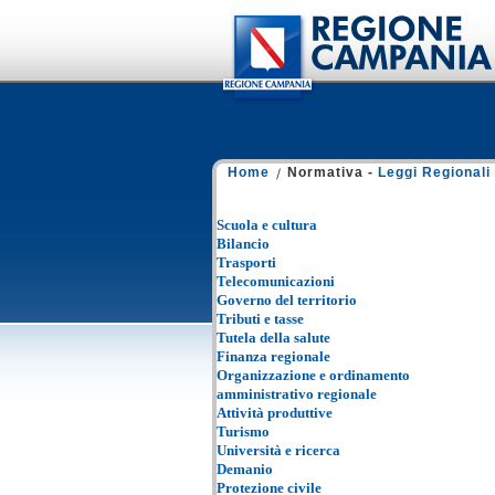
Home
Normativa -
Leggi Regionali
Scuola e cultura
Bilancio
Trasporti
Telecomunicazioni
Governo del territorio
Tributi e tasse
Tutela della salute
Finanza regionale
Organizzazione e ordinamento
amministrativo regionale
Attività produttive
Turismo
Università e ricerca
Demanio
Protezione civile