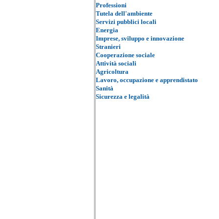
Professioni
Tutela dell'ambiente
Servizi pubblici locali
Energia
Imprese, sviluppo e innovazione
Stranieri
Cooperazione sociale
Attività sociali
Agricoltura
Lavoro, occupazione e apprendistato
Sanità
Sicurezza e legalità