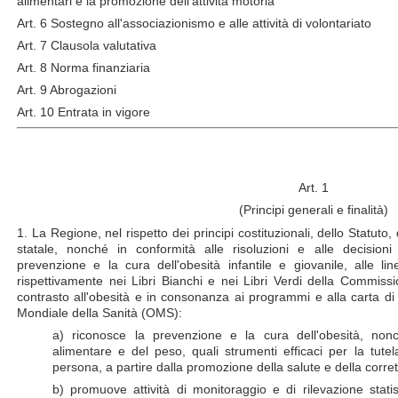
alimentari e la promozione dell'attività motoria
Art. 6 Sostegno all'associazionismo e alle attività di volontariato
Art. 7 Clausola valutativa
Art. 8 Norma finanziaria
Art. 9 Abrogazioni
Art. 10 Entrata in vigore
Art. 1
(Principi generali e finalità)
1. La Regione, nel rispetto dei principi costituzionali, dello Statuto
statale, nonché in conformità alle risoluzioni e alle decisioni 
prevenzione e la cura dell'obesità infantile e giovanile, alle li
rispettivamente nei Libri Bianchi e nei Libri Verdi della Commis
contrasto all'obesità e in consonanza ai programmi e alla carta di
Mondiale della Sanità (OMS):
a) riconosce la prevenzione e la cura dell'obesità, non
alimentare e del peso, quali strumenti efficaci per la tute
persona, a partire dalla promozione della salute e della corr
b) promuove attività di monitoraggio e di rilevazione stati