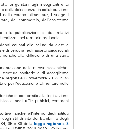
tà, ai genitori, agli insegnanti e ai
ia e dell'adolescenza, in collaborazione
ri della catena alimentare, i soggetti
ntare, del commercio, dell'assistenza
e la pubblicazione di dati relativi
i realizzati nel territorio regionale;
 danni causati alla salute da diete a
e di verdura, agli aspetti psicosociali
o, nonché alla diffusione di una sana
l'alimentazione nelle mense scolastiche,
e strutture sanitarie e di accoglienza
legge regionale 6 novembre 2018, n.38
ità e per l'educazione alimentare nelle
ettoniche in conformità alla legislazione
lico e negli uffici pubblici, compresi
iva, anche all'interno degli istituti
degli stili di vita dei bambini e degli
i 34, 35 e 36 della
legge regionale 8
fissati dal DEFR 2018-2020 - Collegato