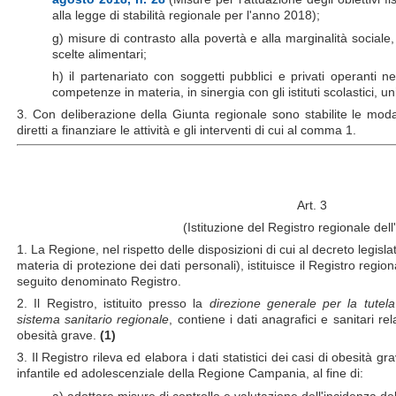
alla legge di stabilità regionale per l'anno 2018);
g) misure di contrasto alla povertà e alla marginalità social
scelte alimentari;
h) il partenariato con soggetti pubblici e privati operanti nei
competenze in materia, in sinergia con gli istituti scolastici, uni
3. Con deliberazione della Giunta regionale sono stabilite le moda
diretti a finanziare le attività e gli interventi di cui al comma 1.
Art. 3
(Istituzione del Registro regionale dell
1. La Regione, nel rispetto delle disposizioni di cui al decreto legis
materia di protezione dei dati personali), istituisce il Registro regiona
seguito denominato Registro.
2. Il Registro, istituito presso la
direzione generale per la tutel
sistema sanitario regionale
, contiene i dati anagrafici e sanitari rel
obesità grave.
(1)
3. Il Registro rileva ed elabora i dati statistici dei casi di obesità g
infantile ed adolescenziale della Regione Campania, al fine di:
a) adottare misure di controllo e valutazione dell'incidenza de