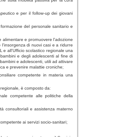
peutico e per il follow-up dei giovani
 formazione del personale sanitario e
ne alimentare e promuovere l'adozione
re l'insorgenza di nuovi casi e a ridurre
 e all'Ufficio scolastico regionale una
i bambini e degli adolescenti al fine di
bambini e adolescenti, utili ad attivare
sica e prevenire malattie croniche;
onsiliare competente in materia una
a regionale, è composto da:
onale competente alle politiche della
vità consultoriali e assistenza materno
competente ai servizi socio-sanitari;