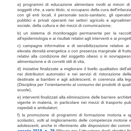
a) programmi di educazione alimentare rivolti ai minori di e
soggetti che, a vario titolo, si occupano della cura dell'infanz
con gli enti locali, il personale socio-sanitario, gli operato
pubblici e privati operanti nei settori agricolo e agroalime
sociale, della cultura e dei mezzi di comunicazione;
b) un sistema di monitoraggio permanente per la raccolta 
all'epidemiologia e ai risultati relativi agli interventi e ai progett
c) campagne informative e di sensibilizzazione relative ai
elevata densità energetica o con presenza marginale di frutta 
relativi alla condizione del soggetto obeso o in sovrappes
alimentazione e di corretti stili di vita;
d) iniziative finalizzate a migliorare il livello qualitativo del
nei distributori automatici e nei servizi di ristorazione dell
destinate ai bambini e agli adolescenti, in coerenza alla 
(Disciplina per l'orientamento al consumo dei prodotti di qual
scuole);
e) interventi finalizzati alla eliminazione delle barriere archit
vigente in materia, in particolare nei mezzi di trasporto pubb
ospedali e ambulatori;
f) la promozione di programmi di formazione motoria e sport
scolastici, volti al miglioramento delle competenze motorie e 
adolescenti, anche in riferimento alle disposizioni dei comm
agosto 2018, n. 28
(Misure per l'attuazione degli obiettivi 