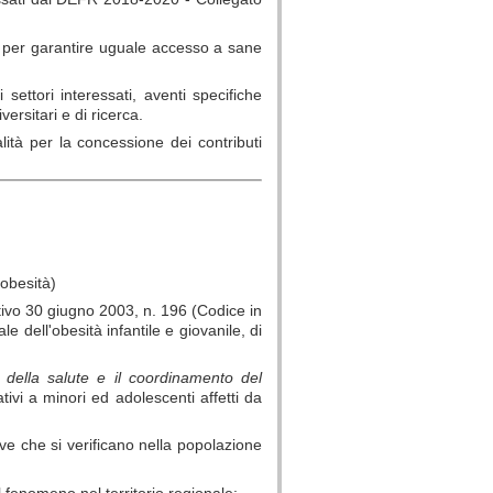
e, per garantire uguale accesso a sane
 settori interessati, aventi specifiche
versitari e di ricerca.
lità per la concessione dei contributi
'obesità)
lativo 30 giugno 2003, n. 196 (Codice in
le dell'obesità infantile e giovanile, di
a della salute e il coordinamento del
ativi a minori ed adolescenti affetti da
rave che si verificano nella popolazione
l fenomeno nel territorio regionale;