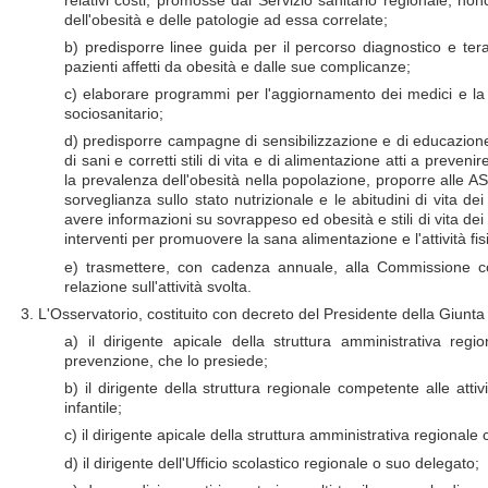
dell'obesità e delle patologie ad essa correlate;
b) predisporre linee guida per il percorso diagnostico e tera
pazienti affetti da obesità e dalle sue complicanze;
c) elaborare programmi per l'aggiornamento dei medici e la
sociosanitario;
d) predisporre campagne di sensibilizzazione e di educazio
di sani e corretti stili di vita e di alimentazione atti a preveni
la prevalenza dell'obesità nella popolazione, proporre alle ASL
sorveglianza sullo stato nutrizionale e le abitudini di vita de
avere informazioni su sovrappeso ed obesità e stili di vita dei 
interventi per promuovere la sana alimentazione e l'attività fi
e) trasmettere, con cadenza annuale, alla Commissione c
relazione sull'attività svolta.
3. L'Osservatorio, costituito con decreto del Presidente della Giunt
a) il dirigente apicale della struttura amministrativa regi
prevenzione, che lo presiede;
b) il dirigente della struttura regionale competente alle atti
infantile;
c) il dirigente apicale della struttura amministrativa regionale 
d) il dirigente dell'Ufficio scolastico regionale o suo delegato;