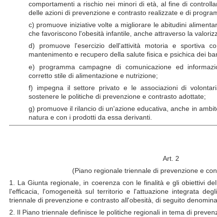
comportamenti a rischio nei minori di età, al fine di controllar
delle azioni di prevenzione e contrasto realizzate e di progra
c) promuove iniziative volte a migliorare le abitudini alimentar
che favoriscono l'obesità infantile, anche attraverso la valori
d) promuove l'esercizio dell'attività motoria e sportiva 
mantenimento e recupero della salute fisica e psichica dei ba
e) programma campagne di comunicazione ed informazione
corretto stile di alimentazione e nutrizione;
f) impegna il settore privato e le associazioni di volontaria
sostenere le politiche di prevenzione e contrasto adottate;
g) promuove il rilancio di un'azione educativa, anche in ambito
natura e con i prodotti da essa derivanti.
Art. 2
(Piano regionale triennale di prevenzione e cont
1. La Giunta regionale, in coerenza con le finalità e gli obiettivi de
l'efficacia, l'omogeneità sul territorio e l'attuazione integrata degl
triennale di prevenzione e contrasto all'obesità, di seguito denomina
2. Il Piano triennale definisce le politiche regionali in tema di preven