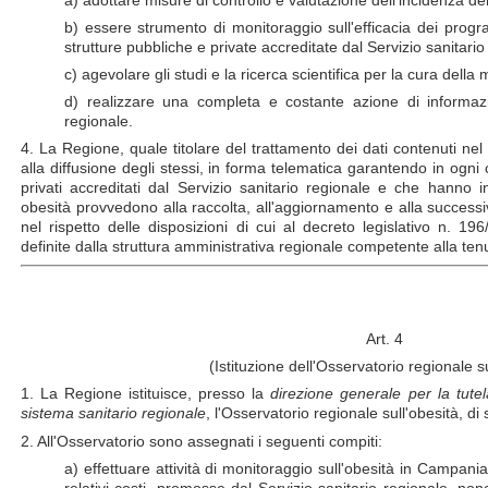
b) essere strumento di monitoraggio sull'efficacia dei progr
strutture pubbliche e private accreditate dal Servizio sanitario
c) agevolare gli studi e la ricerca scientifica per la cura della m
d) realizzare una completa e costante azione di informazi
regionale.
4. La Regione, quale titolare del trattamento dei dati contenuti nel
alla diffusione degli stessi, in forma telematica garantendo in ogni 
privati accreditati dal Servizio sanitario regionale e che hanno i
obesità provvedono alla raccolta, all'aggiornamento e alla successi
nel rispetto delle disposizioni di cui al decreto legislativo n. 1
definite dalla struttura amministrativa regionale competente alla ten
Art. 4
(Istituzione dell'Osservatorio regionale su
1. La Regione istituisce, presso la
direzione generale per la tutel
sistema sanitario regionale
, l'Osservatorio regionale sull'obesità, 
2. All'Osservatorio sono assegnati i seguenti compiti:
a) effettuare attività di monitoraggio sull'obesità in Campania
relativi costi, promosse dal Servizio sanitario regionale, non