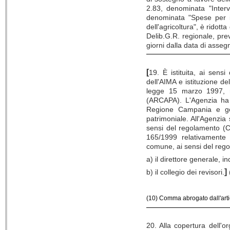
2.83, denominata "Interv
denominata "Spese per int
dell'agricoltura", è ridott
Delib.G.R. regionale, pr
giorni dalla data di asse
[
19. È istituita, ai sens
dell'AIMA e istituzione de
legge 15 marzo 1997, n
(ARCAPA). L'Agenzia ha p
Regione Campania e god
patrimoniale. All'Agenzia
sensi del regolamento (CE
165/1999 relativamente al
comune, ai sensi del reg
a) il direttore generale, i
]
b) il collegio dei revisori.
(10) Comma abrogato dall'art
20. Alla copertura dell'