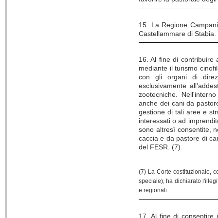
15. La Regione Campania 
Castellammare di Stabia.
16. Al fine di contribuire
mediante il turismo cinofi
con gli organi di dire
esclusivamente all'addes
zootecniche. Nell'intern
anche dei cani da pastore,
gestione di tali aree e s
interessati o ad imprendito
sono altresì consentite, 
caccia e da pastore di cani
del FESR.
(7)
(7) La Corte costituzionale, 
speciale), ha dichiarato l'ille
e regionali.
17. Al fine di consentire 