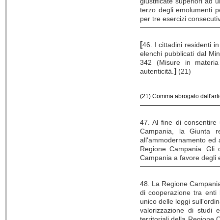
giustificate superiori ad 
terzo degli emolumenti pe
per tre esercizi consecuti
[
46. I cittadini resident
elenchi pubblicati dal Mi
342 (Misure in materia 
]
autenticità.
(21)
(21) Comma abrogato dall'art
47. Al fine di consentire
Campania, la Giunta re
all'ammodernamento ed all
Regione Campania. Gli on
Campania a favore degli e
48. La Regione Campania 
di cooperazione tra enti 
unico delle leggi sull'ordi
valorizzazione di studi e
territoriali della Regione 