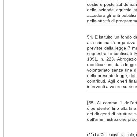
costiere poste sul demani
delle aziende agricole 
accedere gli enti pubblici
nelle attività di programm
54. È istituito un fondo 
alla criminalità organizzat
previste della legge 7 m
sequestrati o confiscati. 
1991, n. 223. Abrogazio
modificazioni, dalla legge
volontariato senza fine d
della presente legge, defin
contributi. Agli oneri f
interventi a valere su riso
[
55. Al comma 1 dell'art
dipendente" fino alla fin
dei dirigenti di struttur
dell'amministrazione proc
(22) La Corte costituzionale,