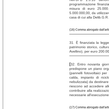
programmazione finanziari
misura di euro 25.000.
5.000.000,00, da utilizzar
casa di cui alla Delib.G.R
(16) Comma abrogato dall'arti
31. È finanziata la legg
patrimonio storico, cultur
Avellino), per euro 200.0
[
32. Entro novanta giorn
predispone un piano organ
(pannelli fotovoltaici pe
calda, impianto di rici
nebulizzata) da destinare 
riescono ad accedere alle
contribuire alla realizzaz
necessarie all'esecuzione
(17) Comma abrogato dall'art