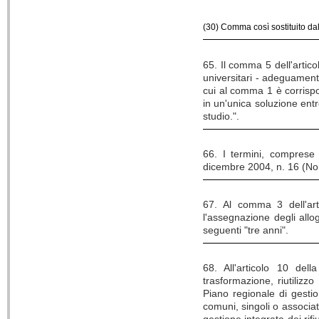
(30) Comma così sostituito dal
65. Il comma 5 dell'artico
universitari - adeguament
cui al comma 1 è corrisp
in un'unica soluzione entro
studio.".
66. I termini, comprese 
dicembre 2004, n. 16 (Norm
67. Al comma 3 dell'art
l'assegnazione degli allog
seguenti "tre anni".
68. All'articolo 10 de
trasformazione, riutilizzo 
Piano regionale di gestio
comuni, singoli o associat
gestione integrata dei rifi