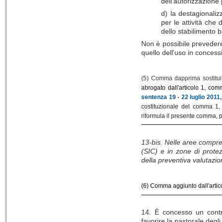
dell'autorizzazione
d) la destagionalizz
per le attività che 
dello stabilimento 
Non è possibile prevedere 
quello dell'uso in concessi
(5) Comma dapprima sostituit
abrogato dall'articolo 1, co
sentenza 19 - 22 luglio 2011,
costituzionale del comma 1, d
riformula il presente comma, pe
13-bis. Nelle aree compres
(SIC) e in zone di protez
della preventiva valutazi
(6) Comma aggiunto dall'artic
14. È concesso un contri
favorire la pastorale degli