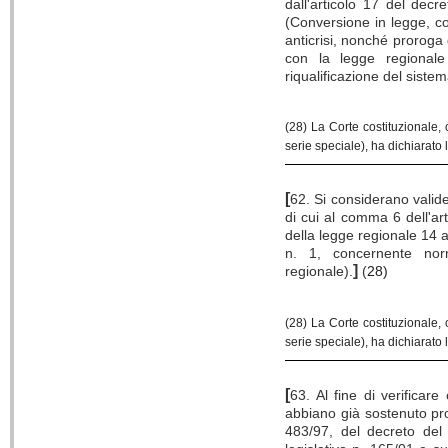
dall'articolo 17 del dec
(Conversione in legge, co
anticrisi, nonché proroga 
con la legge regionale
riqualificazione del sistem
(28) La Corte costituzionale,
serie speciale), ha dichiarato 
[
62. Si considerano valide
di cui al comma 6 dell'ar
della legge regionale 14 a
n. 1, concernente norm
]
regionale).
(
28)
(28) La Corte costituzionale,
serie speciale), ha dichiarato 
[
63. Al fine di verificare
abbiano già sostenuto pro
483/97, del decreto del