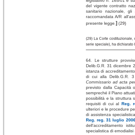
legislativo n. 165/01 e s
del vigente contratto na
sanitario nazionale, g
raccomandata A/R all'asse
]
presente legge.
(
29)
(29) La Corte costituzionale,
serie speciale), ha dichiarato 
64. Le strutture provvis
Delib.G.R. 31 dicembre 20
istanza di accreditamento 
di cui alla Delib.G.R. 
Commissario ad acta per i
previsto dalla Capacità
sempreché il Piano attuativ
possibilità e la struttura
requisiti di cui al
Reg. r
ulteriori e le procedure pe
di assistenza specialistic
Reg. reg. 31 luglio 2006
dell'accreditamento isti
specialistica di emodialisi