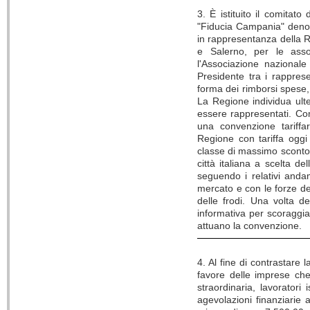
3. È istituito il comitat
"Fiducia Campania" denom
in rappresentanza della R
e Salerno, per le assoc
l'Associazione nazionale
Presidente tra i rapprese
forma dei rimborsi spese, 
La Regione individua ult
essere rappresentati. Co
una convenzione tariffa
Regione con tariffa oggi 
classe di massimo sconto o
città italiana a scelta d
seguendo i relativi andame
mercato e con le forze de
delle frodi. Una volta 
informativa per scoraggia
attuano la convenzione.
4. Al fine di contrastare 
favore delle imprese ch
straordinaria, lavoratori 
agevolazioni finanziarie a