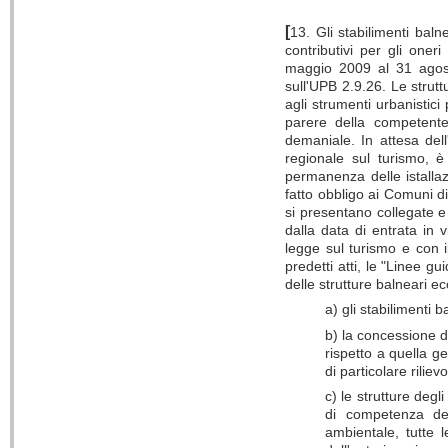
[
13. Gli stabilimenti baln
contributivi per gli one
maggio 2009 al 31 agost
sull'UPB 2.9.26. Le strutt
agli strumenti urbanistici
parere della competente
demaniale. In attesa del
regionale sul turismo, è 
permanenza delle istallazi
fatto obbligo ai Comuni di
si presentano collegate e
dalla data di entrata in 
legge sul turismo e con i
predetti atti, le "Linee g
delle strutture balneari ec
a) gli stabilimenti b
b) la concessione de
rispetto a quella g
di particolare riliev
c) le strutture degl
di competenza del
ambientale, tutte 