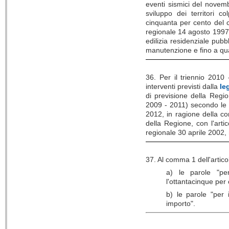
eventi sismici del novem
sviluppo dei territori co
cinquanta per cento del c
regionale 14 agosto 1997, 
edilizia residenziale pubbl
manutenzione e fino a qua
36. Per il triennio 2010 
interventi previsti dalla
le
di previsione della Regio
2009 - 2011) secondo le re
2012, in ragione della co
della Regione, con l'artic
regionale 30 aprile 2002,
37. Al comma 1 dell'artico
a) le parole "per
l'ottantacinque per 
b) le parole "per i
importo".