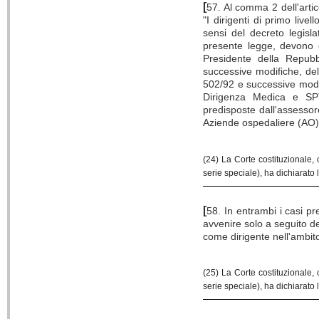
[
57. Al comma 2 dell'artic
"I dirigenti di primo live
sensi del decreto legisl
presente legge, devono e
Presidente della Repub
successive modifiche, del
502/92 e successive modifi
Dirigenza Medica e SPT
predisposte dall'assessore
Aziende ospedaliere (AO) 
(24) La Corte costituzionale,
serie speciale), ha dichiarato 
[
58. In entrambi i casi p
avvenire solo a seguito del
come dirigente nell'ambit
(25) La Corte costituzionale,
serie speciale), ha dichiarato 