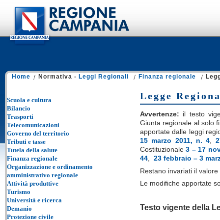
Home
Normativa -
Leggi Regionali
Finanza regionale
Legg
Legge Regiona
Scuola e cultura
Bilancio
Avvertenze:
il testo vige
Trasporti
Giunta regionale al solo fi
Telecomunicazioni
apportate dalle leggi regi
Governo del territorio
15 marzo 2011, n. 4
,
2
Tributi e tasse
Costituzionale
3 – 17 no
Tutela della salute
44
,
23 febbraio – 3 marz
Finanza regionale
Organizzazione e ordinamento
Restano invariati il valore e
amministrativo regionale
Le modifiche apportate so
Attività produttive
Turismo
Università e ricerca
Testo vigente della L
Demanio
Protezione civile