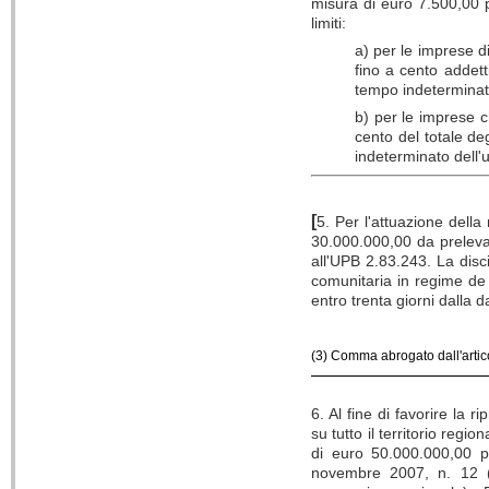
misura di euro 7.500,00 
limiti:
a) per le imprese d
fino a cento addetti
tempo indeterminato
b) per le imprese c
cento del totale de
indeterminato dell'u
[
5. Per l'attuazione dell
30.000.000,00 da prelevar
all'UPB 2.83.243. La disc
comunitaria in regime de 
entro trenta giorni dalla d
(3) Comma abrogato dall'arti
6. Al fine di favorire la 
su tutto il territorio reg
di euro 50.000.000,00 pe
novembre 2007, n. 12 (I