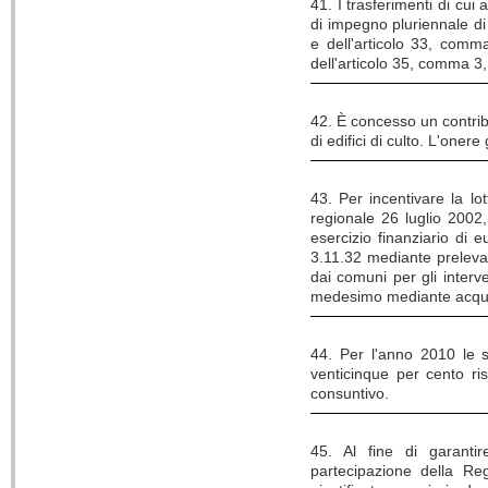
41. I trasferimenti di cui
di impegno pluriennale di 
e dell'articolo 33, comm
dell'articolo 35, comma 3
42. È concesso un contribu
di edifici di culto. L'oner
43. Per incentivare la lot
regionale 26 luglio 2002,
esercizio finanziario di 
3.11.32 mediante preleva
dai comuni per gli interve
medesimo mediante acquis
44. Per l'anno 2010 le s
venticinque per cento ris
consuntivo.
45. Al fine di garantir
partecipazione della Reg