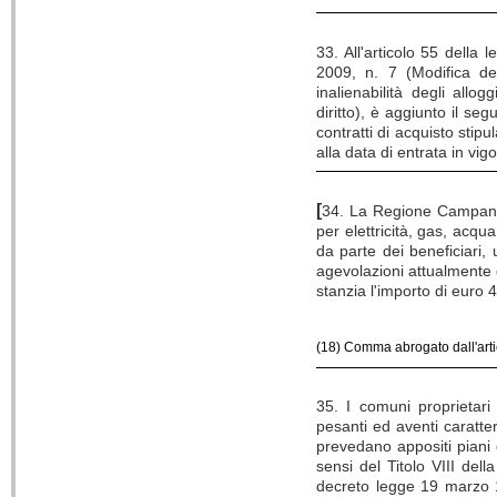
33. All'articolo 55 della
2009, n. 7 (Modifica de
inalienabilità degli allo
diritto), è aggiunto il se
contratti di acquisto stipu
alla data di entrata in vig
[
34. La Regione Campania c
per elettricità, gas, acqua
da parte dei beneficiari, 
agevolazioni attualmente go
stanzia l'importo di euro 
(18) Comma abrogato dall'art
35. I comuni proprietari 
pesanti ed aventi caratte
prevedano appositi piani d
sensi del Titolo VIII de
decreto legge 19 marzo 19