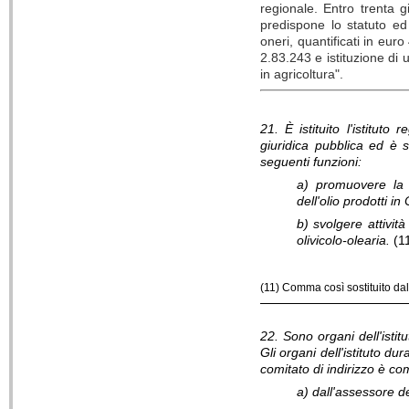
regionale. Entro trenta g
predispone lo statuto ed 
oneri, quantificati in eu
2.83.243 e istituzione d
in agricoltura".
21. È istituito l'istituto
giuridica pubblica ed è s
seguenti funzioni:
a) promuovere la v
dell'olio prodotti i
b) svolgere attività
olivicolo-olearia.
(1
(11) Comma così sostituito dall
22. Sono organi dell'istitut
Gli organi dell'istituto d
comitato di indirizzo è c
a) dall'assessore de