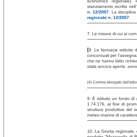
economico regionale). P
stanziamento iscritto nel
n. 12/2007
. La disciplin
regionale n. 12/2007
.
7. Le misure di cui ai com
[
8. Le farmacie istituit
concorsuali per l'assegna
che ne hanno fatto richies
state ancora aperte, son
(4) Comma abrogato dall'arti
9. È istituito un fondo d
1.74.176, al fine di prom
strutture produttive del
meteo-marine di caratter
10. La Giunta regionale, 
prodotto "Mozzarella di B