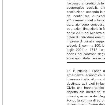
l'accesso al credito dell
cooperative sociali), a
costituzione, secondo le m
dei confidi tra le picc
all'incremento del volume
garanzie sono concesse a
operazioni finanziarie in 
aprile 2005 del Ministro d
criteri di individuazione 
imprese di cui alla legge
articolo 2, comma 100, let
luglio 2004, n. 1512. Le 
sociali nei confronti deg
sono appostate risorse pa
18. È istituito il Fondo 
emergenza economica e d
interessati alla riform
destinate agli aiuti in fa
Civile, che hanno subito
rispetto alla media del t
minimis, ai sensi del Re
Fondo la somma di euro 1
di sostegno a favore dell