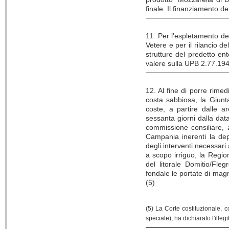
finale. Il finanziamento d
11. Per l'espletamento del
Vetere e per il rilancio d
strutture del predetto en
valere sulla UPB 2.77.194
12. Al fine di porre rime
costa sabbiosa, la Giunt
coste, a partire dalle 
sessanta giorni dalla dat
commissione consiliare, a 
Campania inerenti la dep
degli interventi necessari 
a scopo irriguo, la Region
del litorale Domitio/Fle
fondale le portate di magr
(5)
(5) La Corte costituzionale, 
speciale), ha dichiarato l'illeg