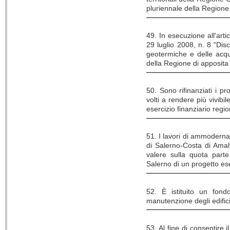
pluriennale della Regione
49. In esecuzione all'arti
29 luglio 2008, n. 8 "Disc
geotermiche e delle acque
della Regione di apposita
50. Sono rifinanziati i p
volti a rendere più vivibi
esercizio finanziario regi
51. I lavori di ammoderna
di Salerno-Costa di Amalf
valere sulla quota parte
Salerno di un progetto ese
52. È istituito un fond
manutenzione degli edifici
53. Al fine di consentire i