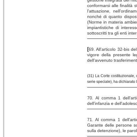
conformarsi alle finalità 
l'attuazione, nell'ordin
nonché di quanto dispost
(Norme in materia ambient
impiantistiche di interes
sottoscritti tra gli enti inte
[
69. All'articolo 32-bis d
vigore della presente l
dell'avvenuto trasferiment
(31) La Corte costituzionale,
serie speciale), ha dichiarato 
70. Al comma 1 dell'arti
dell'infanzia e dell'adoles
71. Al comma 1 dell'artic
Garante delle persone sot
sulla detenzione), le parol