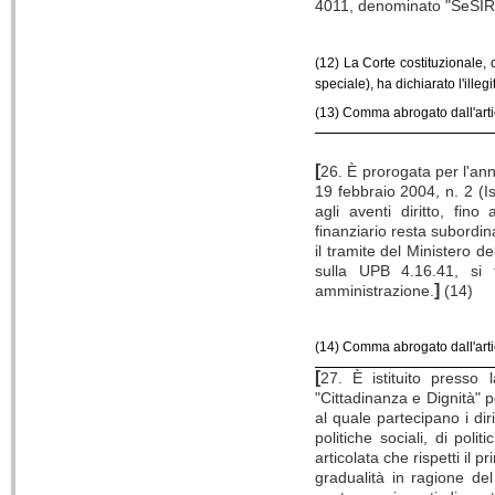
4011, denominato "SeSIRCA
(12) La Corte costituzionale,
speciale), ha dichiarato l'illeg
(13) Comma abrogato dall'art
[
26. È prorogata per l'ann
19 febbraio 2004, n. 2 (Is
agli aventi diritto, fi
finanziario resta subordi
il tramite del Ministero 
sulla UPB 4.16.41, si 
]
amministrazione.
(14)
(14) Comma abrogato dall'arti
[
27. È istituito press
"Cittadinanza e Dignità" pe
al quale partecipano i dir
politiche sociali, di pol
articolata che rispetti il p
gradualità in ragione de