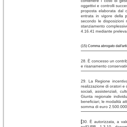
contenere i costi di ges
oggettivi e controlli succ
proposta elaborata dal c
entrata in vigore della
secondo le disposizioni 
stanziamento complessivo 
4.16.41 mediante preleva
(15) Comma abrogato dall'art
28. È concesso un contribu
e risanamento conservativo
29. La Regione incentiva 
realizzazione di oratori e 
sociali, assistenziali, cu
Giunta regionale individu
beneficiari, le modalità a
somma di euro 2.500.000
[
30. È autorizzata, a val
nell'UPB 1.3.10 deno