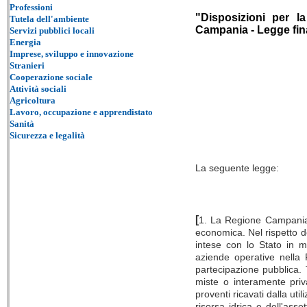
Professioni
"Disposizioni per l
Tutela dell'ambiente
Campania - Legge fin
Servizi pubblici locali
Energia
Imprese, sviluppo e innovazione
Stranieri
Cooperazione sociale
Attività sociali
Agricoltura
Lavoro, occupazione e apprendistato
Sanità
Sicurezza e legalità
La seguente legge:
[
1. La Regione Campania di
economica. Nel rispetto de
intese con lo Stato in mer
aziende operative nella
partecipazione pubblica. 
miste o interamente priv
proventi ricavati dalla uti
risorsa idrica e dell'ass