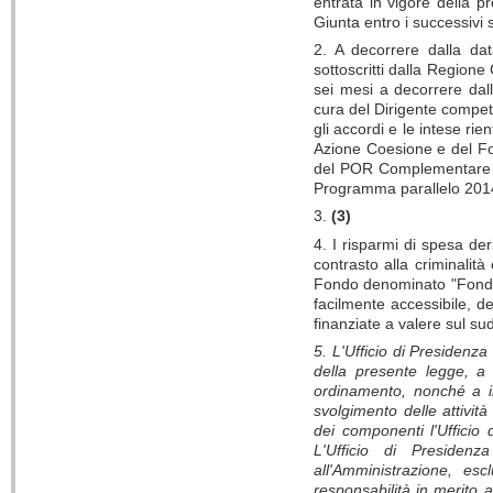
entrata in vigore della 
Giunta entro i successivi 
2. A decorrere dalla data
sottoscritti dalla Region
sei mesi a decorrere dal
cura del Dirigente compete
gli accordi e le intese ri
Azione Coesione e del 
del POR Complementare 
Programma parallelo 201
3.
(3)
4. I risparmi di spesa der
contrasto alla criminalità
Fondo denominato "Fondo E
facilmente accessibile, de
finanziate a valere sul su
5. L'Ufficio di Presidenza
della presente legge, a 
ordinamento, nonché a in
svolgimento delle attività
dei componenti l'Ufficio 
L'Ufficio di Presidenz
all'Amministrazione, es
responsabilità in merito a