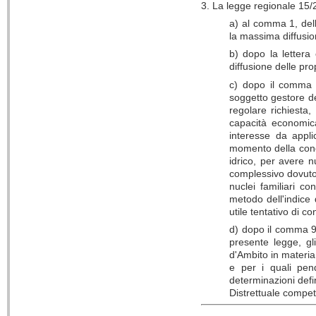
3. La legge regionale 15/
a) al comma 1, dell
la massima diffusion
b) dopo la lettera
diffusione delle pro
c) dopo il comma 4,
soggetto gestore de
regolare richiesta
capacità economica
interesse da appli
momento della conce
idrico, per avere 
complessivo dovuto.
nuclei familiari co
metodo dell'indice
utile tentativo di co
d) dopo il comma 9,
presente legge, gl
d'Ambito in materia 
e per i quali pend
determinazioni defi
Distrettuale compet