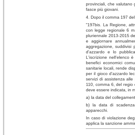
provinciali, che valutano g
fasce più giovani.
4. Dopo il comma 197 dell'
"197bis. La Regione, attr
con legge regionale 6 ma
pluriennale 2013-2015 de
e aggiornare annualment
aggregazione, suddivisi 
d'azzardo e lo pubblica
L'iscrizione nell'elenco 
benefici economici comu
sanitarie locali, rende dis
per il gioco d'azzardo lec
servizi di assistenza all
110, comma 6, del regio 
deve essere indicata, in m
a) la data del collegament
b) la data di scadenza 
apparecchi.
In caso di violazione degl
applica la sanzione ammin