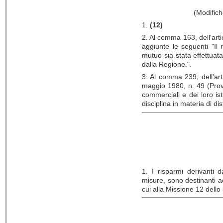
(Modifich
1.
(12)
2. Al comma 163, dell'art
aggiunte le seguenti "Il 
mutuo sia stata effettuata
dalla Regione.".
3. Al comma 239, dell'art
maggio 1980, n. 49 (Prov
commerciali e dei loro is
disciplina in materia di d
1. I risparmi derivanti 
misure, sono destinanti ad i
cui alla Missione 12 dello