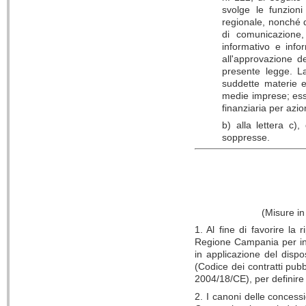
svolge le funzioni
regionale, nonché qu
di comunicazione,
informativo e info
all'approvazione de
presente legge. La
suddette materie e 
medie imprese; ess
finanziaria per azion
b) alla lettera c)
soppresse.
(Misure in
1. Al fine di favorire la r
Regione Campania per inte
in applicazione del dispo
(Codice dei contratti pubbl
2004/18/CE), per definire
2. I canoni delle concessi