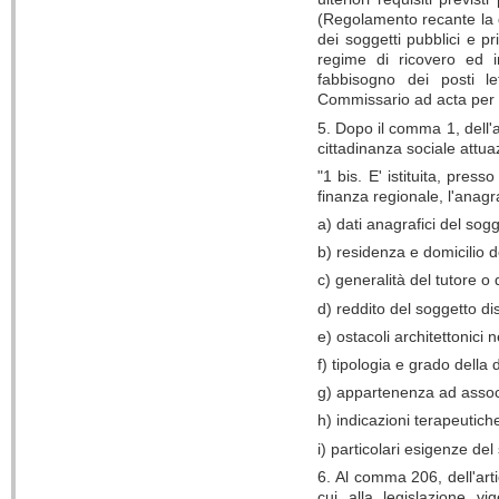
(Regolamento recante la de
dei soggetti pubblici e pr
regime di ricovero ed i
fabbisogno dei posti l
Commissario ad acta per l
5. Dopo il comma 1, dell'a
cittadinanza sociale attu
"1 bis. E' istituita, pres
finanza regionale, l'anagra
a) dati anagrafici del sogg
b) residenza e domicilio d
c) generalità del tutore o d
d) reddito del soggetto dis
e) ostacoli architettonici 
f) tipologia e grado della 
g) appartenenza ad associaz
h) indicazioni terapeutich
i) particolari esigenze del
6. Al comma 206, dell'arti
cui alla legislazione v