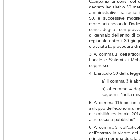
Campania ai sensi del d
decreto legislativo 30 mar
amministrative tra region
59, e successive modific
monetaria secondo l'indi
sono adeguati con provve
di gennaio dell'anno di 
regionale entro il 30 giu
è avviata la procedura di 
3. Al comma 1, dell'artic
Locale e Sistemi di Mobi
soppresse.
4. L'articolo 30 della leg
a) il comma 3 è ab
b) al comma 4 dopo
seguenti: "nella mi
5. Al comma 115 sexies, de
sviluppo dell'economia re
di stabilità regionale 20
altre società pubbliche".
6. Al comma 3, dell'artico
dell'entrata in vigore de
principi e per una durata 