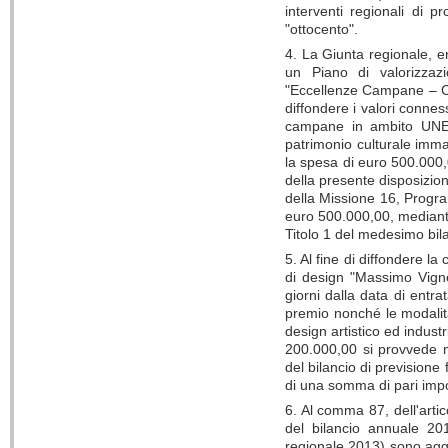
interventi regionali di 
"ottocento".
4. La Giunta regionale, e
un Piano di valorizzaz
"Eccellenze Campane – Ca
diffondere i valori connes
campane in ambito UNES
patrimonio culturale imma
la spesa di euro 500.000,
della presente disposizio
della Missione 16, Program
euro 500.000,00, mediant
Titolo 1 del medesimo bil
5. Al fine di diffondere la
di design "Massimo Vigne
giorni dalla data di entr
premio nonché le modalità 
design artistico ed industr
200.000,00 si provvede 
del bilancio di prevision
di una somma di pari impo
6. Al comma 87, dell'arti
del bilancio annuale 2
regionale 2013) sono aggiu