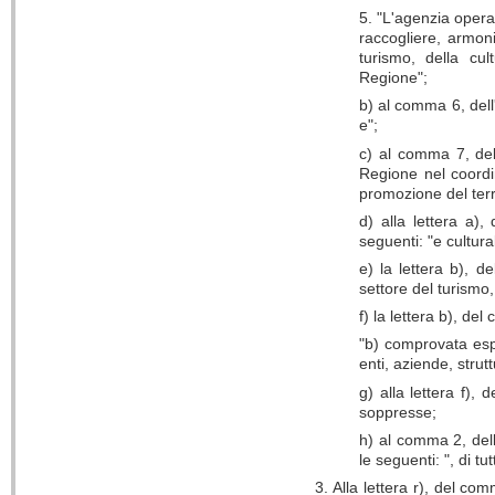
5. "L'agenzia opera
raccogliere, armoni
turismo, della cul
Regione";
b) al comma 6, dell'
e";
c) al comma 7, dell
Regione nel coordin
promozione del terri
d) alla lettera a),
seguenti: "e cultura
e) la lettera b), d
settore del turismo, 
f) la lettera b), del
"b) comprovata espe
enti, aziende, strutt
g) alla lettera f),
soppresse;
h) al comma 2, dell
le seguenti: ", di tu
3. Alla lettera r), del co