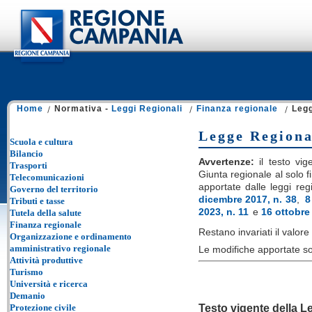
Home
Normativa -
Leggi Regionali
Finanza regionale
Legg
Legge Regiona
Scuola e cultura
Bilancio
Avvertenze:
il testo vige
Trasporti
Giunta regionale al solo fi
Telecomunicazioni
apportate dalle leggi reg
Governo del territorio
dicembre 2017, n. 38
,
8
Tributi e tasse
2023, n. 11
e
16 ottobre
Tutela della salute
Finanza regionale
Restano invariati il valore e
Organizzazione e ordinamento
amministrativo regionale
Le modifiche apportate so
Attività produttive
Turismo
Università e ricerca
Demanio
Testo vigente della L
Protezione civile