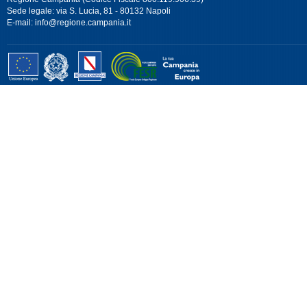
Sede legale: via S. Lucia, 81 - 80132 Napoli
E-mail:
info@regione.campania.it