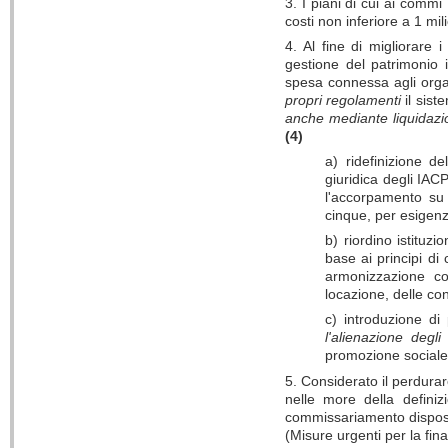
3. I piani di cui ai comm
costi non inferiore a 1 mil
4. Al fine di migliorare i
gestione del patrimonio 
spesa connessa agli organ
propri regolamenti
il sist
anche mediante liquidazio
(4)
a) ridefinizione d
giuridica degli IA
l'accorpamento su b
cinque, per esigenze
b) riordino istituzi
base ai principi di
armonizzazione co
locazione, delle con
c) introduzione di 
l'alienazione degli
promozione sociale 
5. Considerato il perdurar
nelle more della definizio
commissariamento disposto
(Misure urgenti per la fi