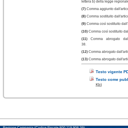
lettera b) della legge regiona
(7)
Comma aggiunto dall'artico
(8)
Comma sostituito dall'artic
(
9
)
Comma così sostituito dall'
(10)
Comma così sostituito dal
(11)
Comma abrogato dall'
38.
(12)
Comma abrogato dall'artic
(13)
Comma abrogato dall'arti
Testo vigente P
Testo come pubbl
Kb
)
Regione Campania (Codice Fiscale 800.119.906.39)