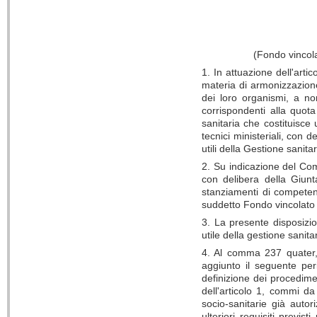
(Fondo vincolat
1. In attuazione dell'arti
materia di armonizzazione 
dei loro organismi, a no
corrispondenti alla quota
sanitaria che costituisce
tecnici ministeriali, con
utili della Gestione sanitar
2. Su indicazione del Com
con delibera della Giunta
stanziamenti di competenz
suddetto Fondo vincolato u
3. La presente disposizio
utile della gestione sanita
4. Al comma 237 quater, 
aggiunto il seguente peri
definizione dei procedimen
dell'articolo 1, commi da
socio-sanitarie già autor
ulteriori requisiti previ