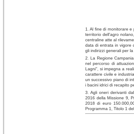
1. Al fine di monitorare e
territorio dell'agro nolan
centraline atte al rilevam
data di entrata in vigore
gli indirizzi generali per l
2. La Regione Campania, n
nel percorso di attuazio
Lagni", si impegna a real
carattere civile e industri
un successivo piano di int
i bacini idrici di recapito 
3. Agli oneri derivanti d
2016 della Missione 9, Pr
2018 di euro 150.000,0
Programma 1, Titolo 1 de