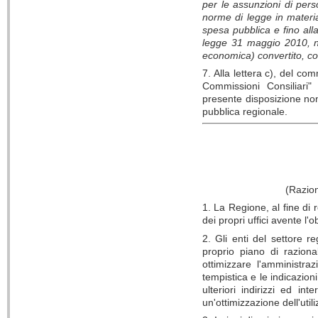
per le assunzioni di perso
norme di legge in materia 
spesa pubblica e fino all
legge 31 maggio 2010, n. 
economica) convertito, co
7. Alla lettera c), del co
Commissioni Consiliari"
presente disposizione non
pubblica regionale.
(Razion
1. La Regione, al fine di
dei propri uffici avente l'
2. Gli enti del settore r
proprio piano di raziona
ottimizzare l'amministraz
tempistica e le indicazio
ulteriori indirizzi ed int
un'ottimizzazione dell'util