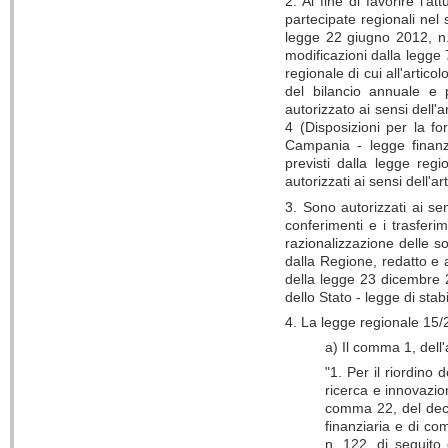
2. Al fine di favorire l'a
partecipate regionali nel 
legge 22 giugno 2012, n. 8
modificazioni dalla legge 
regionale di cui all'artic
del bilancio annuale e 
autorizzato ai sensi dell
4 (Disposizioni per la f
Campania - legge finanzi
previsti dalla legge re
autorizzati ai sensi dell'
3. Sono autorizzati ai se
conferimenti e i trasferim
razionalizzazione delle s
dalla Regione, redatto e 
della legge 23 dicembre 2
dello Stato - legge di sta
4. La legge regionale 15/
a) Il comma 1, dell'
"1. Per il riordino 
ricerca e innovazion
comma 22, del decr
finanziaria e di co
n. 122, di seguito