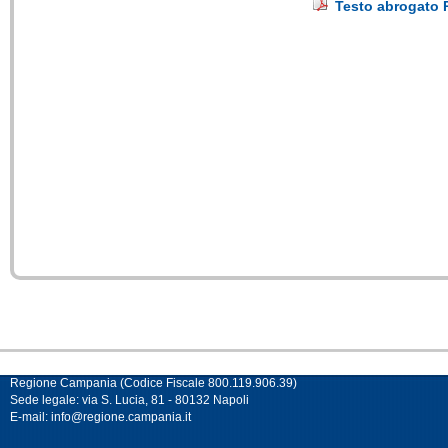
Testo abrogato
Regione Campania (Codice Fiscale 800.119.906.39)
Sede legale: via S. Lucia, 81 - 80132 Napoli
E-mail:
info@regione.campania.it