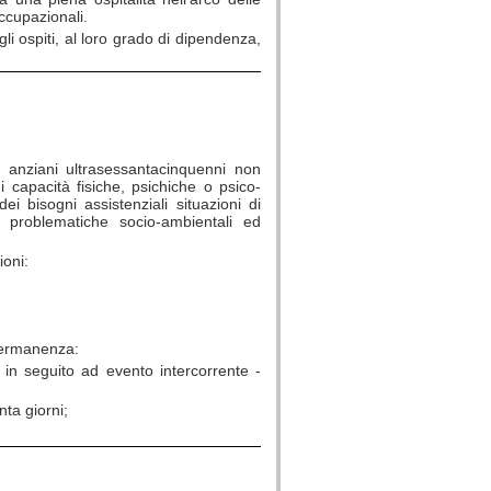
occupazionali.
gli ospiti, al loro grado di dipendenza,
no anziani ultrasessantacinquenni non
 di capacità fisiche, psichiche o psico-
i bisogni assistenziali situazioni di
e problematiche socio-ambientali ed
ioni:
 permanenza:
 in seguito ad evento intercorrente -
ta giorni;