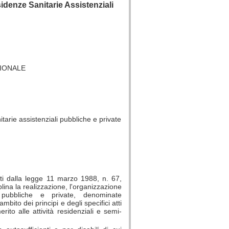
denze Sanitarie Assistenziali
GIONALE
arie assistenziali pubbliche e private
isti dalla legge 11 marzo 1988, n. 67,
iplina la realizzazione, l'organizzazione
i pubbliche e private, denominate
bito dei principi e degli specifici atti
rito alle attività residenziali e semi-