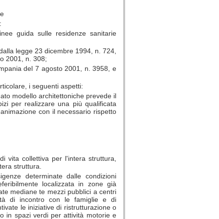
le
:
nee guida sulle residenze sanitarie
dalla legge 23 dicembre 1994, n. 724,
o 2001, n. 308;
Campania del 7 agosto 2001, n. 3958, e
ticolare, i seguenti aspetti:
ato modello architettoniche prevede il
zi per realizzare una più qualificata
i animazione con il necessario rispetto
i vita collettiva per l'intera struttura,
ntera struttura.
sigenze determinate dalle condizioni
feribilmente localizzata in zone già
ate mediane te mezzi pubblici a centri
ltà di incontro con le famiglie e di
ate le iniziative di ristrutturazione o
i o in spazi verdi per attività motorie e