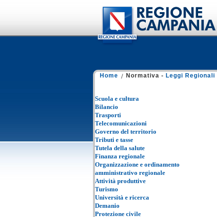
Home
Normativa -
Leggi Regionali
Scuola e cultura
Bilancio
Trasporti
Telecomunicazioni
Governo del territorio
Tributi e tasse
Tutela della salute
Finanza regionale
Organizzazione e ordinamento
amministrativo regionale
Attività produttive
Turismo
Università e ricerca
Demanio
Protezione civile