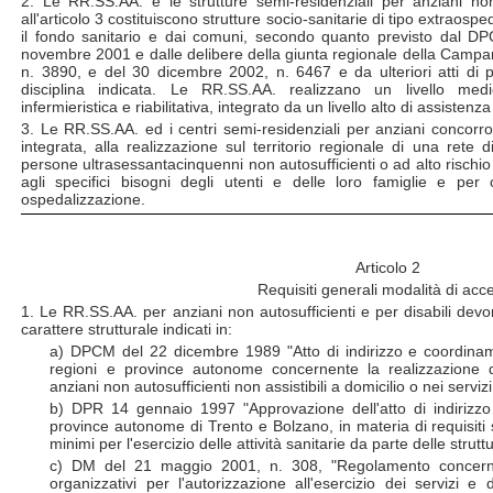
2. Le RR.SS.AA. e le strutture semi-residenziali per anziani non 
all'articolo 3 costituiscono strutture socio-sanitarie di tipo extraospe
il fondo sanitario e dai comuni, secondo quanto previsto dal 
novembre 2001 e dalle delibere della giunta regionale della Campa
n. 3890, e del 30 dicembre 2002, n. 6467 e da ulteriori atti di
disciplina indicata. Le RR.SS.AA. realizzano un livello med
infermieristica e riabilitativa, integrato da un livello alto di assistenz
3. Le RR.SS.AA. ed i centri semi-residenziali per anziani concorro
integrata, alla realizzazione sul territorio regionale di una rete d
persone ultrasessantacinquenni non autosufficienti o ad alto rischio
agli specifici bisogni degli utenti e delle loro famiglie e per 
ospedalizzazione.
Articolo 2
Requisiti generali modalità di acc
1. Le RR.SS.AA. per anziani non autosufficienti e per disabili devo
carattere strutturale indicati in:
a) DPCM del 22 dicembre 1989 "Atto di indirizzo e coordinamen
regioni e province autonome concernente la realizzazione di 
anziani non autosufficienti non assistibili a domicilio o nei serviz
b) DPR 14 gennaio 1997 "Approvazione dell'atto di indirizzo
province autonome di Trento e Bolzano, in materia di requisiti st
minimi per l'esercizio delle attività sanitarie da parte delle strut
c) DM del 21 maggio 2001, n. 308, "Regolamento concernent
organizzativi per l'autorizzazione all'esercizio dei servizi e 