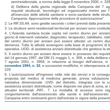
semiresidenziale, a norma della legge 8 novembre 2000, n. 328,
d) Delibera della giunta regionale della Campania del 7 ag
requisiti strutturali, tecnologici ed organizzativi minimi per 
all'esercizio delle attività sanitarie e socio-sanitarie delle str
Campania. Approvazione delle procedure di autorizzazione".
2. Le RR.SS.AA. sono gestite secondo i criteri previsti dalla present
3. Le strutture semi-residenziali territoriali per anziani sono costitui
4. L'Azienda sanitaria locale ospita nel centro diurno per anzian
giorno di interventi valutativi, diagnostici, terapeutici, riabilitativi, riat
del centro diurno per anziani può essere attivato un centro diur
demenza. Tutte le attività avvengono sulla base di programmi di b
operativa -UOD- di assistenza anziani distrettuale che gestisce la st
5. Il centro diurno per anziani deve essere in possesso dei requisiti
del 14 gennaio 1997, del DM 21 maggio 1, n. 308, e della delibera 
7 agosto 2001, n. 3958, in relazione ai bisogni dell'utenza, in
novembre 1994, n. 32
, e successive modifiche, in ottemperanza al 
229.
6. L'autorizzazione all'ingresso nella rete dei servizi e la consegu
proposta del medico di medicina generale, previa valutazione 
valutativa dimensionale -UVD- del distretto, integrata con la c
assistenza anziani distrettuale, come disposto nei piani di zona, ai 
attuativi territoriali -PAT-. 7. Le modalità di accesso sono re
congiuntamente dall'assessorato alla sanità e dall'assessorato 
Campania entro centoventi giorni dall'entrata in vigore della presen