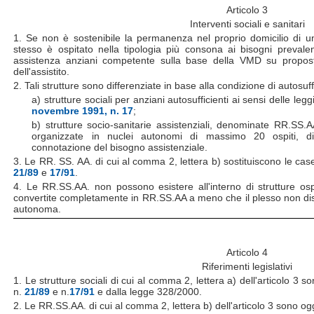
Articolo 3
Interventi sociali e sanitari
1. Se non è sostenibile la permanenza nel proprio domicilio di u
stesso è ospitato nella tipologia più consona ai bisogni prevalen
assistenza anziani competente sulla base della VMD su propos
dell'assistito.
2. Tali strutture sono differenziate in base alla condizione di autosu
a) strutture sociali per anziani autosufficienti ai sensi delle legg
novembre 1991, n. 17
;
b) strutture socio-sanitarie assistenziali, denominate RR.SS.AA
organizzate in nuclei autonomi di massimo 20 ospiti, dif
connotazione del bisogno assistenziale.
3. Le RR. SS. AA. di cui al comma 2, lettera b) sostituiscono le case 
21/89
e
17/91
.
4. Le RR.SS.AA. non possono esistere all'interno di strutture os
convertite completamente in RR.SS.AA a meno che il plesso non di
autonoma.
Articolo 4
Riferimenti legislativi
1. Le strutture sociali di cui al comma 2, lettera a) dell'articolo 3 
n.
21/89
e n.
17/91
e dalla legge 328/2000.
2. Le RR.SS.AA. di cui al comma 2, lettera b) dell'articolo 3 sono og