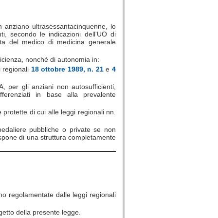
n anziano ultrasessantacinquenne, lo
ti, secondo le indicazioni dell'UO di
ta del medico di medicina generale
fficienza, nonché di autonomia in:
i regionali
18 ottobre 1989, n. 21
e
4
, per gli anziani non autosufficienti,
ferenziati in base alla prevalente
protette di cui alle leggi regionali nn.
pedaliere pubbliche o private se non
spone di una struttura completamente
sono regolamentate dalle leggi regionali
getto della presente legge.