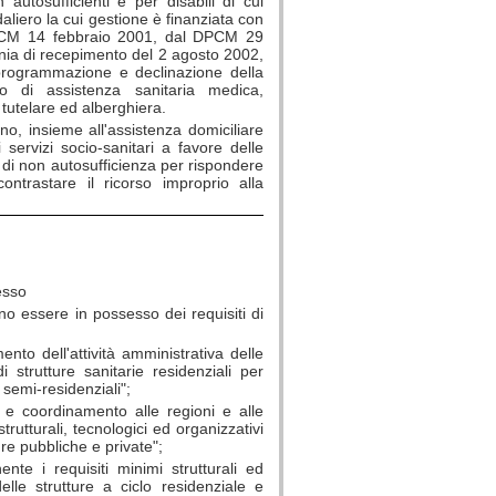
autosufficienti e per disabili di cui
daliero la cui gestione è finanziata con
DPCM 14 febbraio 2001, dal DPCM 29
nia di recepimento del 2 agosto 2002,
 programmazione e declinazione della
io di assistenza sanitaria medica,
a tutelare ed alberghiera.
no, insieme all'assistenza domiciliare
i servizi socio-sanitari a favore delle
 di non autosufficienza per rispondere
contrastare il ricorso improprio alla
esso
no essere in possesso dei requisiti di
to dell'attività amministrativa delle
strutture sanitarie residenziali per
i semi-residenziali";
 e coordinamento alle regioni e alle
rutturali, tecnologici ed organizzativi
ture pubbliche e private";
e i requisiti minimi strutturali ed
delle strutture a ciclo residenziale e