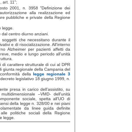
 art. 11";
osto 2001, n. 3958 "Definizione dei
l'autorizzazione alla realizzazione ed
utture pubbliche e private della Regione
e legge.
te dal centro diurno anziani.
i soggetti che necessitano durante il
tivativi e di risocializzazione. All'interno
no Alzheimer per pazienti affetti da
reve, medio e lungo periodo all'unità
ruttura.
 di carattere strutturale di cui al DPR
di giunta regionale della Campania del
 conformità della
legge regionale 3
decreto legislativo 18 giugno 1999, n.
ente presa in carico dell'assistito, su
multidimensionale –VMD- dell'unità
omponente sociale, spetta all'UO di
sensi della legge n. 328/00 e nei piani
golamentate da linee guida definite
alle politiche sociali della Regione
te legge.