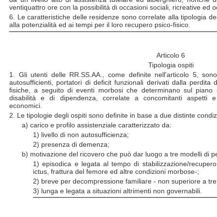
ventiquattro ore con la possibilità di occasioni sociali, ricreative ed 
6. Le caratteristiche delle residenze sono correlate alla tipologia de
alla potenzialità ed ai tempi per il loro recupero psico-fisico.
Articolo 6
Tipologia ospiti
1. Gli utenti delle RR.SS.AA., come definite nell'articolo 5, so
autosufficienti, portatori di deficit funzionali derivati dalla perdita
fisiche, a seguito di eventi morbosi che determinano sul piano de
disabilità e di dipendenza, correlate a concomitanti aspetti 
economici.
2. Le tipologie degli ospiti sono definite in base a due distinte condiz
a) carico e profilo assistenziale caratterizzato da:
1) livello di non autosufficienza;
2) presenza di demenza;
b) motivazione del ricovero che può dar luogo a tre modelli di
1) episodica e legata al tempo di stabilizzazione/recupero
ictus, frattura del femore ed altre condizioni morbose-;
2) breve per decompressione familiare - non superiore a tren
3) lunga e legata a situazioni altrimenti non governabili.