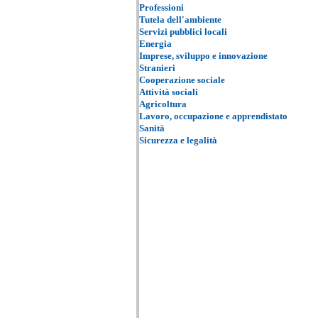
Professioni
Tutela dell'ambiente
Servizi pubblici locali
Energia
Imprese, sviluppo e innovazione
Stranieri
Cooperazione sociale
Attività sociali
Agricoltura
Lavoro, occupazione e apprendistato
Sanità
Sicurezza e legalità