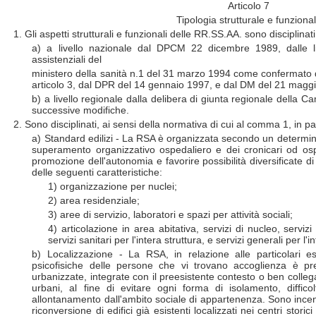
Articolo 7
Tipologia strutturale e funziona
1. Gli aspetti strutturali e funzionali delle RR.SS.AA. sono disciplinati
a) a livello nazionale dal DPCM 22 dicembre 1989, dalle li
assistenziali del
ministero della sanità n.1 del 31 marzo 1994 come confermato 
articolo 3, dal DPR del 14 gennaio 1997, e dal DM del 21 maggi
b) a livello regionale dalla delibera di giunta regionale della 
successive modifiche.
2. Sono disciplinati, ai sensi della normativa di cui al comma 1, in par
a) Standard edilizi - La RSA è organizzata secondo un determin
superamento organizzativo ospedaliero e dei cronicari od ospi
promozione dell'autonomia e favorire possibilità diversificate d
delle seguenti caratteristiche:
1) organizzazione per nuclei;
2) area residenziale;
3) aree di servizio, laboratori e spazi per attività sociali;
4) articolazione in area abitativa, servizi di nucleo, servizi d
servizi sanitari per l'intera struttura, e servizi generali per l'i
b) Localizzazione - La RSA, in relazione alle particolari e
psicofisiche delle persone che vi trovano accoglienza è pre
urbanizzate, integrate con il preesistente contesto o ben colleg
urbani, al fine di evitare ogni forma di isolamento, diffico
allontanamento dall'ambito sociale di appartenenza. Sono incentiv
riconversione di edifici già esistenti localizzati nei centri storic