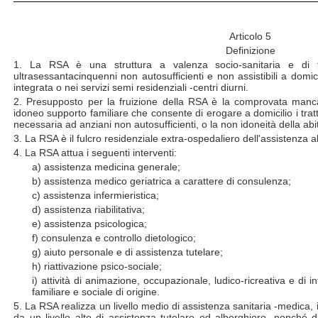
Articolo 5
Definizione
1. La RSA è una struttura a valenza socio-sanitaria e di t
ultrasessantacinquenni non autosufficienti e non assistibili a domici
integrata o nei servizi semi residenziali -centri diurni.
2. Presupposto per la fruizione della RSA è la comprovata man
idoneo supporto familiare che consente di erogare a domicilio i tratt
necessaria ad anziani non autosufficienti, o la non idoneità della abi
3. La RSA è il fulcro residenziale extra-ospedaliero dell'assistenza a
4. La RSA attua i seguenti interventi:
a) assistenza medicina generale;
b) assistenza medico geriatrica
a carattere di consulenza;
c) assistenza infermieristica;
d) assistenza riabilitativa;
e) assistenza psicologica;
f) consulenza e controllo dietologico;
g) aiuto personale e di assistenza tutelare;
h) riattivazione psico-sociale;
i) attività di animazione, occupazionale, ludico-ricreativa e di
familiare e sociale di origine.
5. La RSA realizza un livello medio di assistenza sanitaria -medica, inf
da un livello alto di assistenza tutelare ed alberghiero, nonché d