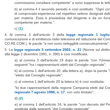
commissione consiliare competente" e sono soppresse le letter
b) al comma 4 il secondo periodo è così sostituito: "Ogni 
di comprovata esperienza nel rispettivo settore designati da
per materia. Essa è presieduta dal dirigente e da un funz
competente per materia.";
c)
(1)
4. Al comma 3 dell'articolo 3 della
legge regionale 1 lugli
comunicazione e di emittenza radio televisiva ed istituzione del Com
CO.RE.COM.), le parole "e non sono rieleggibili consecutivamente"
5. La
legge regionale 3 settembre 2002, n. 21
(Norme sul diritto
alla legge 2 dicembre 1991, n. 390) è così modificata:
a) al comma 3 dell'articolo 19 dopo le parole "con l'Univer
seguenti "tra i rappresentanti eletti dal Consiglio regionale";
b) al comma 1 dell'articolo 20, alla lettera a), dopo la parola
"eletto dal Consiglio regionale";
c) al comma 1 dell'articolo 20 la lettera b) è così sostituita:
"b) due rappresentanti della regione Campania eletti dal Con
regionale 7 agosto 1996, n. 17
, con voto limitato";
d)
(2)
e) al comma 1 dell'articolo 24, le parole "con decreto del P
sostituite dalle seguenti "dal Consiglio regionale".