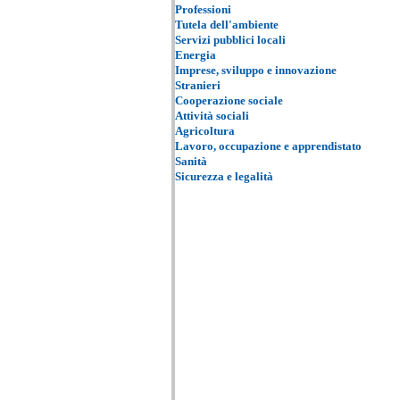
Professioni
Tutela dell'ambiente
Servizi pubblici locali
Energia
Imprese, sviluppo e innovazione
Stranieri
Cooperazione sociale
Attività sociali
Agricoltura
Lavoro, occupazione e apprendistato
Sanità
Sicurezza e legalità