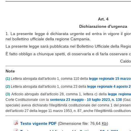
Art. 4
Dichiarazione d'urgenza
1. La presente legge è dichiarata urgente ed entra in vigore il gi
nel bollettino ufficiale della regione Campania.
La presente legge sarà pubblicata nel Bollettino Ufficiale della Re
È fatto obbligo a chiunque spetti, di osservarla e di farla osserva
Caldor
Note
(1)
Lettera abrogata dall'articolo 1, comma 110 della
legge regionale 15 marzo 
(2)
Lettera abrogata dall'articolo 1, comma 23 della
legge regionale 4 agosto 2
(3)
Articolo abrogato dall'articolo 28, comma 1, lettera c) della
legge regiona
Corte Costituzionale con la
sentenza 23 maggio - 10 luglio 2023, n. 138
(Gazz
speciale) aveva dichiarato l'illegittimità costituzionale del comma 1 del presen
dell'articolo 27 della legge 11 marzo 1953, n. 87, anche l'illegittimità costituzi
Testo vigente PDF
(Dimensione file: 76,64
Kb
)