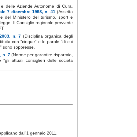
PT) e delle Aziende Autonome di Cura,
ale 7 dicembre 1993, n. 41
(Assetto
one del Ministero del turismo, sport e
 legge. Il Consiglio regionale provvede
PT.
2003, n. 7
(Disciplina organica degli
tituita con "cinque" e le parole "di cui
e" sono soppresse.
 n. 7
(Norme per garantire risparmio,
gli attuali consiglieri delle società
 applicano dall'1 gennaio 2011.