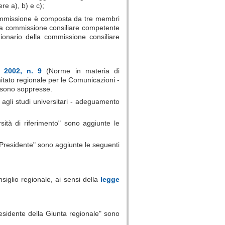
e a), b) e c);
commissione è composta da tre membri
lla commissione consiliare competente
ionario della commissione consiliare
o 2002, n. 9
(Norme in materia di
itato regionale per le Comunicazioni -
 sono soppresse.
 agli studi universitari - adeguamento
sità di riferimento" sono aggiunte le
 "Presidente" sono aggiunte le seguenti
siglio regionale, ai sensi della
legge
residente della Giunta regionale" sono