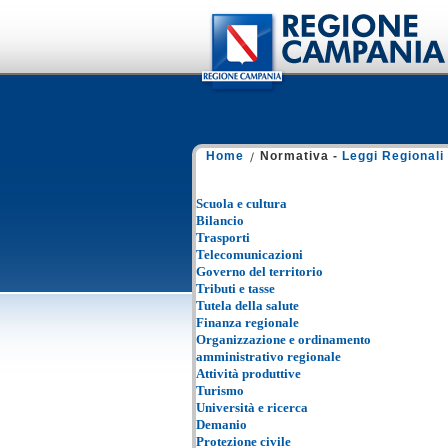
Home
Normativa -
Leggi Regionali
Scuola e cultura
Bilancio
Trasporti
Telecomunicazioni
Governo del territorio
Tributi e tasse
Tutela della salute
Finanza regionale
Organizzazione e ordinamento
amministrativo regionale
Attività produttive
Turismo
Università e ricerca
Demanio
Protezione civile