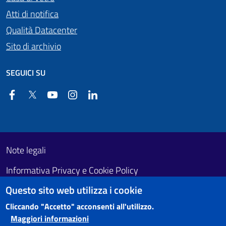
Atti di notifica
Qualità Datacenter
Sito di archivio
SEGUICI SU
Facebook
Twitter
YouTube
Instagram
Linkedin
Useful links section
Footer First
Note legali
Informativa Privacy e Cookie Policy
Questo sito web utilizza i cookie
Obiettivi di accessibilità
Cliccando "Accetto" acconsenti all'utilizzo.
Maggiori informazioni